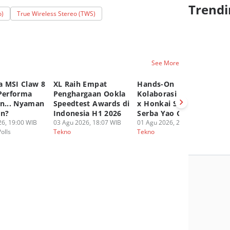
Trendi
o)
True Wireless Stereo (TWS)
See More
 MSI Claw 8
XL Raih Empat
Hands-On
A
 Performa
Penghargaan Ookla
Kolaborasi UGREEN
P
an... Nyaman
Speedtest Awards di
x Honkai Star Rail,
Ep
an?
Indonesia H1 2026
Serba Yao Guang!
20
6, 19:00 WIB
03 Agu 2026, 18:07 WIB
01 Agu 2026, 20:16 WIB
30
Polls
Tekno
Tekno
Te