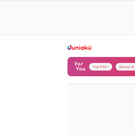
For
Yuk Pilih !
Iklanin d
You