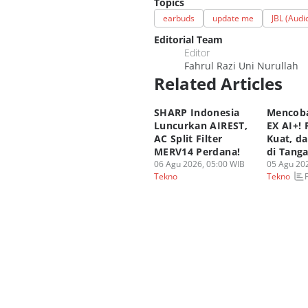
Topics
earbuds
update me
JBL (Audi
Editorial Team
Editor
Fahrul Razi Uni Nurullah
Related Articles
SHARP Indonesia
Mencoba
Luncurkan AIREST,
EX AI+!
AC Split Filter
Kuat, d
MERV14 Perdana!
di Tang
06 Agu 2026, 05:00 WIB
05 Agu 202
Tekno
Tekno