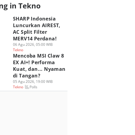
ng in Tekno
SHARP Indonesia
Luncurkan AIREST,
AC Split Filter
MERV14 Perdana!
06 Agu 2026, 05:00 WIB
SUS ROG Hadirkan
ASUS ROG Gandeng
Review HyperX
Tekno
engalaman Gaming
Spider-Man Brand
OMEN 16 VALORA
Mencoba MSI Claw 8
ik di HoYo FEST
New Day, Intip
Edition, Update
EX AI+! Performa
26 Indonesia
Kolaborasinya!
yang Unggul?
Kuat, dan... Nyaman
 Jul 2026, 17:30 WIB
30 Jul 2026, 16:30 WIB
29 Jul 2026, 14:00 WIB
di Tangan?
kno
Tekno
Tekno
05 Agu 2026, 19:00 WIB
Polls
Tekno