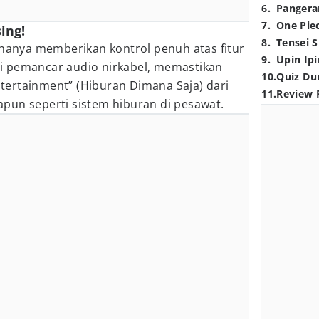
6
.
Pangera
7
.
One Pie
ing!
8
.
Tensei S
 hanya memberikan kontrol penuh atas fitur
9
.
Upin Ipi
i pemancar audio nirkabel, memastikan
10
.
Quiz Du
ertainment” (Hiburan Dimana Saja) dari
11
.
Review 
pun seperti sistem hiburan di pesawat.