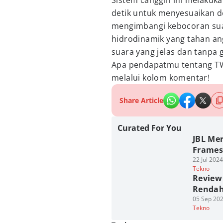
Sistem canggih ini melakuka
detik untuk menyesuaikan 
mengimbangi kebocoran sua
hidrodinamik yang tahan an
suara yang jelas dan tanpa
Apa pendapatmu tentang TW
melalui kolom komentar!
Share Article
Curated For You
JBL Me
Frames
22 Jul 202
Tekno
Review
Rendah
05 Sep 202
Tekno