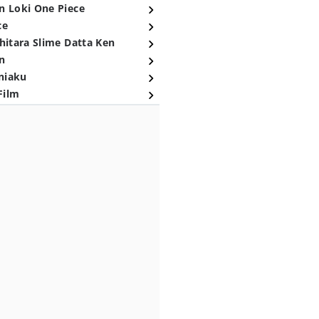
n Loki One Piece
ce
hitara Slime Datta Ken
n
niaku
Film