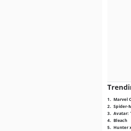
Trendi
1
.
Marvel 
2
.
Spider-
3
.
Avatar: 
4
.
Bleach
5
.
Hunter 