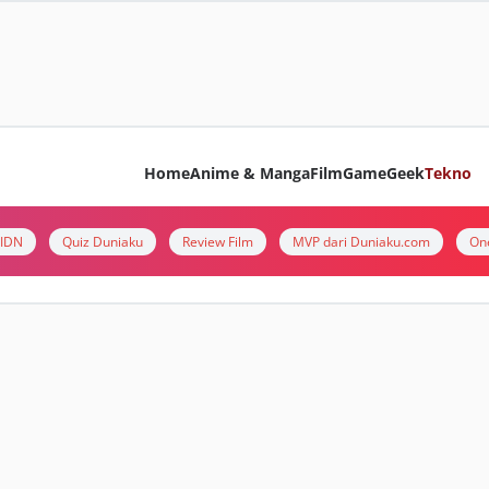
Home
Anime & Manga
Film
Game
Geek
Tekno
i IDN
Quiz Duniaku
Review Film
MVP dari Duniaku.com
On