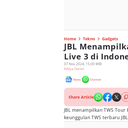
Home
Tekno
Gadgets
JBL Menampilk
Live 3 di Indon
07 Nov 2024, 15:00 WIB
Aditya Daniel
News
Channel
Share Article
JBL menampilkan TWS Tour PR
keunggulan TWS terbaru JBL 