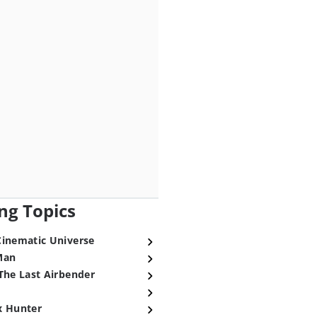
ng Topics
Cinematic Universe
Man
The Last Airbender
x Hunter