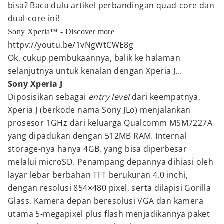
bisa? Baca dulu artikel perbandingan quad-core dan
dual-core ini!
Sony Xperia™ - Discover more
httpv://youtu.be/1vNgWtCWE8g
Ok, cukup pembukaannya, balik ke halaman
selanjutnya untuk kenalan dengan Xperia J...
Sony Xperia J
Diposisikan sebagai
entry level
dari keempatnya,
Xperia J (berkode nama Sony JLo) menjalankan
prosesor 1GHz dari keluarga Qualcomm MSM7227A
yang dipadukan dengan 512MB RAM. Internal
storage-nya hanya 4GB, yang bisa diperbesar
melalui microSD. Penampang depannya dihiasi oleh
layar lebar berbahan TFT berukuran 4.0 inchi,
dengan resolusi 854×480 pixel, serta dilapisi Gorilla
Glass. Kamera depan beresolusi VGA dan kamera
utama 5-megapixel plus flash menjadikannya paket