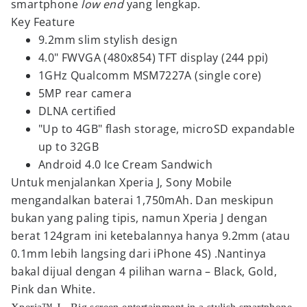
smartphone
low end
yang lengkap.
Key Feature
9.2mm slim stylish design
4.0" FWVGA (480x854) TFT display (244 ppi)
1GHz Qualcomm MSM7227A (single core)
5MP rear camera
DLNA certified
"Up to 4GB" flash storage, microSD expandable
up to 32GB
Android 4.0 Ice Cream Sandwich
Untuk menjalankan Xperia J, Sony Mobile
mengandalkan baterai 1,750mAh. Dan meskipun
bukan yang paling tipis, namun Xperia J dengan
berat 124gram ini ketebalannya hanya 9.2mm (atau
0.1mm lebih langsing dari iPhone 4S) .Nantinya
bakal dijual dengan 4 pilihan warna – Black, Gold,
Pink dan White.