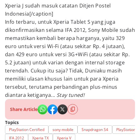
Xperia J sudah masuk catatan Ditjen Postel
Indonesia[/caption]
Info terbaru, untuk Xperia Tablet S yang juga
dikonfirmasikan selama IFA 2012, Sony Mobile sudah
memastikan kembali berapa harganya, yaitu 329
euro untuk versi Wi-Fi (atau sekitar Rp. 4 jutaan),
dan 429 euro untuk versi 3G+WiFi (atau sekitar Rp.
5.2 jutaan) untuk varian dengan internal storage
terendah. Cukup itu saja? Tidak, Duniaku masih
memiliki ulasan khusus lain untuk para Xperia
tersebut, terutama perbandingan plus-minus
diantara ketiganya...
Stay tuned!
Share Article
Topics
PlayStation Certified
sony mobile
Snapdragon S4
PlayStation M
IFA 2012
Xperia TX
Xperia V