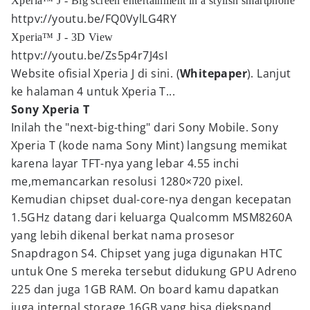
Xperia™ J - Big screen entertainment in a stylish smartphone
httpv://youtu.be/FQ0VylLG4RY
Xperia™ J - 3D View
httpv://youtu.be/Zs5p4r7J4sI
Website ofisial Xperia J di sini. (
Whitepaper
). Lanjut
ke halaman 4 untuk Xperia T...
Sony Xperia T
Inilah the "next-big-thing" dari Sony Mobile. Sony
Xperia T (kode nama Sony Mint) langsung memikat
karena layar TFT-nya yang lebar 4.55 inchi
me,memancarkan resolusi 1280×720 pixel.
Kemudian chipset dual-core-nya dengan kecepatan
1.5GHz datang dari keluarga Qualcomm MSM8260A
yang lebih dikenal berkat nama prosesor
Snapdragon S4. Chipset yang juga digunakan HTC
untuk One S mereka tersebut didukung GPU Adreno
225 dan juga 1GB RAM. On board kamu dapatkan
juga internal storage 16GB yang bisa diekspand