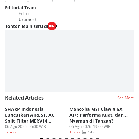
Editorial Team
Editor
Urameshi
Tonton lebih seru di
Related Articles
See More
SHARP Indonesia
Mencoba MSI Claw 8 EX
X
Luncurkan AIREST, AC
AI+! Performa Kuat, dan...
P
Split Filter MERV14
Nyaman di Tangan?
Sp
Perdana!
06 Agu 2026, 05:00 WIB
05 Agu 2026, 19:00 WIB
03
Polls
Tekno
Tekno
Te