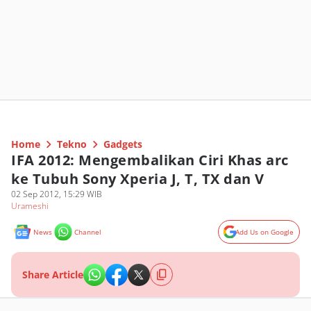
Home
Tekno
Gadgets
IFA 2012: Mengembalikan Ciri Khas arc
ke Tubuh Sony Xperia J, T, TX dan V
02 Sep 2012, 15:29 WIB
Urameshi
News
Channel
Add Us on Google
Share Article