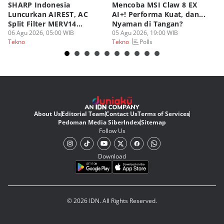
SHARP Indonesia
Mencoba MSI Claw 8 EX
X
Luncurkan AIREST, AC
AI+! Performa Kuat, dan...
P
Split Filter MERV14
Nyaman di Tangan?
Sp
Perdana!
06 Agu 2026, 05:00 WIB
05 Agu 2026, 19:00 WIB
03
Polls
Tekno
Tekno
Te
About Us
Editorial Team
Contact Us
Terms of Services
Pedoman Media Siber
Index
Sitemap
Follow Us
Download
© 2026 IDN. All Rights Reserved.