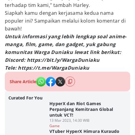
terhadap tim kami," tambah Harley.
Siapkah kamu dengan kerjasama kedua nama
populer ini? Sampaikan melalui kolom komentar di
bawah!
Untuk informasi yang lebih lengkap soal anime-
manga, film, game, dan gadget, yuk gabung
komunitas Warga Duniaku lewat link berikut:
Discord: https://bit.ly/WargaDuniaku
Tele: https://t.me/WargaDuniaku
Share Article
Curated For You
HyperX dan Riot Games
Perpanjang Kemitraan Global
untuk VCT!
13 Mar 2023, 14:30 WIB
Game
VTuber HyperX Himura Kuraudo