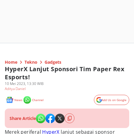
Home
Tekno
Gadgets
HyperX Lanjut Sponsori Tim Paper Rex
Esports!
10 Mei 2023, 13:30 WIB
Aditya Daniel
News
Channel
Add Us on Google
Share Article
Merek periferal
HyperX
lanjut sebagai sponsor