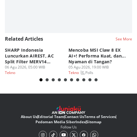
Related Articles
See More
SHARP Indonesia
Mencoba MSI Claw 8 EX
X
Luncurkan AIREST, AC
AI+! Performa Kuat, dan...
P
Split Filter MERV14
Nyaman di Tangan?
Sp
Perdana!
06 Agu 2026, 05:00 WIB
05 Agu 2026, 19:00 WIB
03
Polls
Tekno
Tekno
Te
About Us
Editorial Team
Contact Us
Terms of Services
Pedoman Media Siber
Index
Sitemap
Follow Us