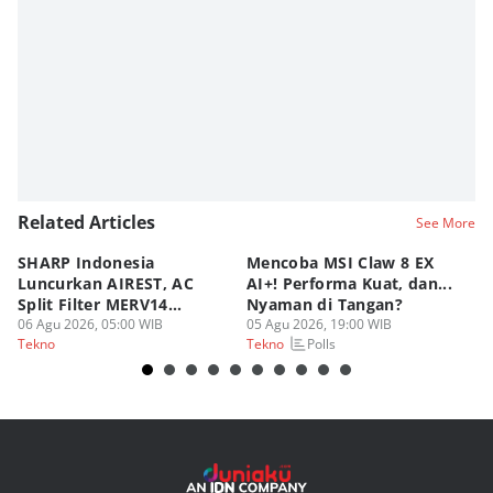
Related Articles
See More
SHARP Indonesia
Mencoba MSI Claw 8 EX
X
Luncurkan AIREST, AC
AI+! Performa Kuat, dan...
P
Split Filter MERV14
Nyaman di Tangan?
Sp
Perdana!
06 Agu 2026, 05:00 WIB
05 Agu 2026, 19:00 WIB
03
Polls
Tekno
Tekno
Te