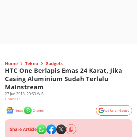
Home
Tekno
Gadgets
HTC One Berlapis Emas 24 Karat, Jika
Casing Aluminium Sudah Terlalu
Mainstream
27 Jun 2013, 20:53 WIB
Urameshi
News
Channel
Add Us on Google
Share Article