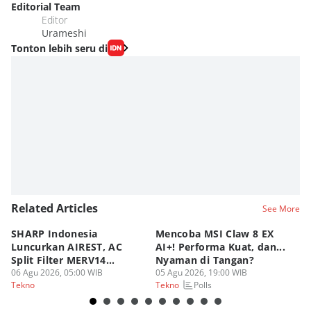
Editorial Team
Editor
Urameshi
Tonton lebih seru di
Related Articles
See More
SHARP Indonesia
Mencoba MSI Claw 8 EX
X
Luncurkan AIREST, AC
AI+! Performa Kuat, dan...
P
Split Filter MERV14
Nyaman di Tangan?
Sp
Perdana!
06 Agu 2026, 05:00 WIB
05 Agu 2026, 19:00 WIB
03
Polls
Tekno
Tekno
Te