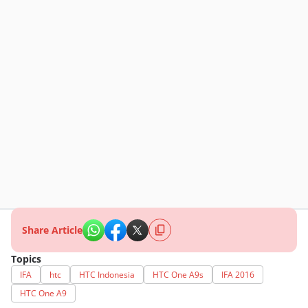
Share Article
Topics
IFA
htc
HTC Indonesia
HTC One A9s
IFA 2016
HTC One A9