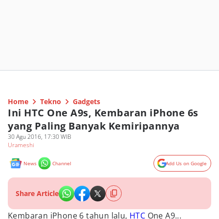
Home
Tekno
Gadgets
Ini HTC One A9s, Kembaran iPhone 6s
yang Paling Banyak Kemiripannya
30 Agu 2016, 17:30 WIB
Urameshi
News
Channel
Add Us on Google
Share Article
Kembaran iPhone 6 tahun lalu,
HTC
One A9...