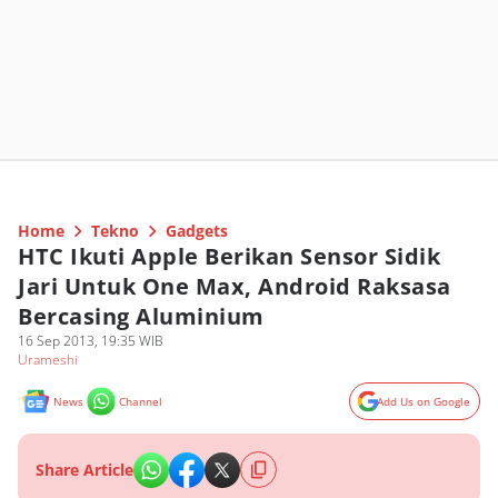
Home
Tekno
Gadgets
HTC Ikuti Apple Berikan Sensor Sidik
Jari Untuk One Max, Android Raksasa
Bercasing Aluminium
16 Sep 2013, 19:35 WIB
Urameshi
News
Channel
Add Us on Google
Share Article