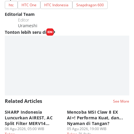
htc
HTC One
HTC Indonesia
Snapdragon 600
Editorial Team
Editor
Urameshi
Tonton lebih seru di
Related Articles
See More
SHARP Indonesia
Mencoba MSI Claw 8 EX
X
Luncurkan AIREST, AC
AI+! Performa Kuat, dan...
P
Split Filter MERV14
Nyaman di Tangan?
Sp
Perdana!
06 Agu 2026, 05:00 WIB
05 Agu 2026, 19:00 WIB
03