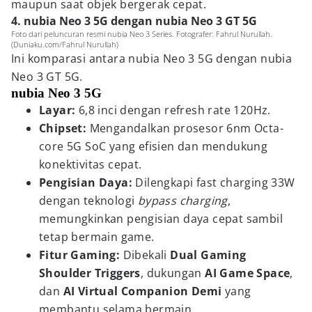
maupun saat objek bergerak cepat.
4. nubia Neo 3 5G dengan nubia Neo 3 GT 5G
Foto dari peluncuran resmi nubia Neo 3 Series. Fotografer: Fahrul Nurullah.
(Duniaku.com/Fahrul Nurullah)
Ini komparasi antara nubia Neo 3 5G dengan nubia
Neo 3 GT 5G.
nubia Neo 3 5G
Layar:
6,8 inci dengan refresh rate 120Hz.
Chipset:
Mengandalkan prosesor 6nm Octa-
core 5G SoC yang efisien dan mendukung
konektivitas cepat.
Pengisian Daya:
Dilengkapi fast charging 33W
dengan teknologi
bypass charging
,
memungkinkan pengisian daya cepat sambil
tetap bermain game.
Fitur Gaming:
Dibekali
Dual Gaming
Shoulder Triggers
, dukungan
AI Game Space
,
dan
AI Virtual Companion Demi
yang
membantu selama bermain.