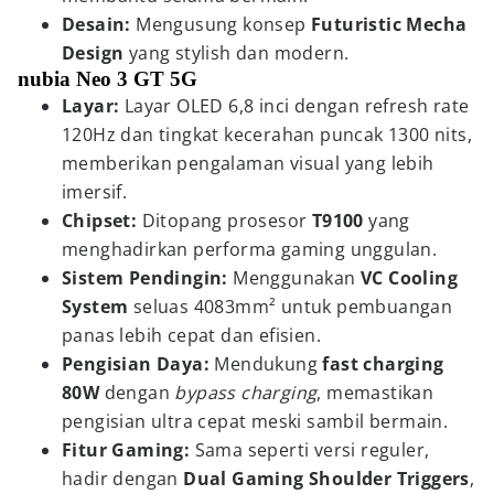
Desain:
Mengusung konsep
Futuristic Mecha
Design
yang stylish dan modern.
nubia Neo 3 GT 5G
Layar:
Layar OLED 6,8 inci dengan refresh rate
120Hz dan tingkat kecerahan puncak 1300 nits,
memberikan pengalaman visual yang lebih
imersif.
Chipset:
Ditopang prosesor
T9100
yang
menghadirkan performa gaming unggulan.
Sistem Pendingin:
Menggunakan
VC Cooling
System
seluas 4083mm² untuk pembuangan
panas lebih cepat dan efisien.
Pengisian Daya:
Mendukung
fast charging
80W
dengan
bypass charging
, memastikan
pengisian ultra cepat meski sambil bermain.
Fitur Gaming:
Sama seperti versi reguler,
hadir dengan
Dual Gaming Shoulder Triggers
,