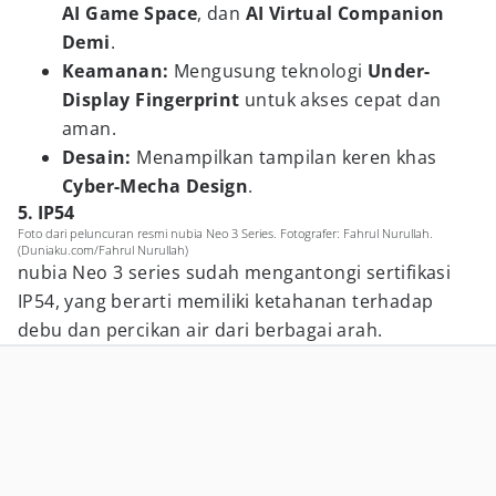
AI Game Space
, dan
AI Virtual Companion
Demi
.
Keamanan:
Mengusung teknologi
Under-
Display Fingerprint
untuk akses cepat dan
aman.
Desain:
Menampilkan tampilan keren khas
Cyber-Mecha Design
.
5. IP54
Foto dari peluncuran resmi nubia Neo 3 Series. Fotografer: Fahrul Nurullah.
(Duniaku.com/Fahrul Nurullah)
nubia Neo 3 series sudah mengantongi sertifikasi
IP54, yang berarti memiliki ketahanan terhadap
debu dan percikan air dari berbagai arah.