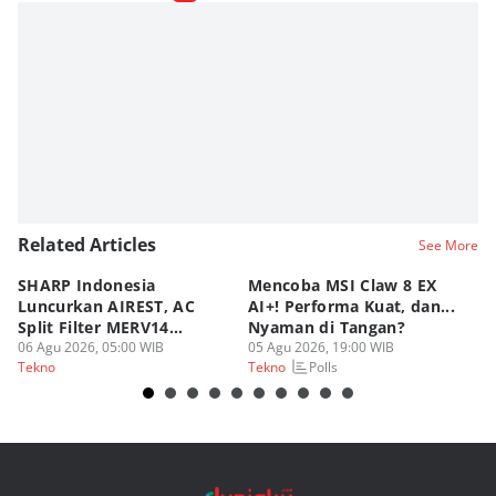
Related Articles
See More
SHARP Indonesia
Mencoba MSI Claw 8 EX
X
Luncurkan AIREST, AC
AI+! Performa Kuat, dan...
P
Split Filter MERV14
Nyaman di Tangan?
Sp
Perdana!
06 Agu 2026, 05:00 WIB
05 Agu 2026, 19:00 WIB
03
Polls
Tekno
Tekno
Te