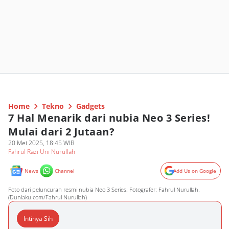
Home
Tekno
Gadgets
7 Hal Menarik dari nubia Neo 3 Series!
Mulai dari 2 Jutaan?
20 Mei 2025, 18:45 WIB
Fahrul Razi Uni Nurullah
News
Channel
Add Us on Google
Foto dari peluncuran resmi nubia Neo 3 Series. Fotografer: Fahrul Nurullah.
(Duniaku.com/Fahrul Nurullah)
Intinya Sih