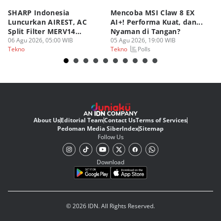
SHARP Indonesia
Mencoba MSI Claw 8 EX
X
Luncurkan AIREST, AC
AI+! Performa Kuat, dan...
P
Split Filter MERV14
Nyaman di Tangan?
Sp
Perdana!
06 Agu 2026, 05:00 WIB
05 Agu 2026, 19:00 WIB
03
Polls
Tekno
Tekno
Te
About Us
Editorial Team
Contact Us
Terms of Services
Pedoman Media Siber
Index
Sitemap
Follow Us
Download
© 2026 IDN. All Rights Reserved.