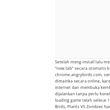
Setelah meng-install lalu m
“new tab” secara otomatis
chrome.angrybirds.com, se
dimainka secara online, ka
internet dan membuka kemba
dijalankan tanpa perlu kone
loading game telah selesai 
Birds, Plants VS Zombies h