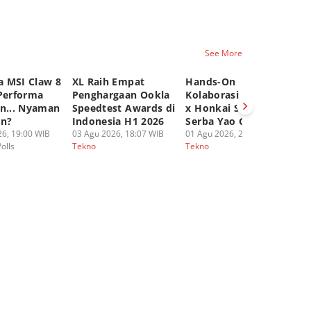
See More
 MSI Claw 8
XL Raih Empat
Hands-On
A
 Performa
Penghargaan Ookla
Kolaborasi UGREEN
P
an... Nyaman
Speedtest Awards di
x Honkai Star Rail,
Ep
an?
Indonesia H1 2026
Serba Yao Guang!
20
6, 19:00 WIB
03 Agu 2026, 18:07 WIB
01 Agu 2026, 20:16 WIB
30
Polls
Tekno
Tekno
Te