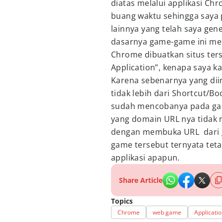
diatas melalui applikasi Ch
buang waktu sehingga say
lainnya yang telah saya gener
dasarnya game-game ini me
Chrome dibuatkan situs ter
Application”, kenapa saya 
Karena sebenarnya yang dii
tidak lebih dari Shortcut/B
sudah mencobanya pada gam
yang domain URL nya tidak
dengan membuka URL dari g
game tersebut ternyata teta
applikasi apapun.
Share Article
Topics
Chrome
web game
Applicati