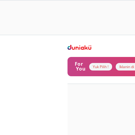
For
Yuk Pilih !
Iklanin d
You