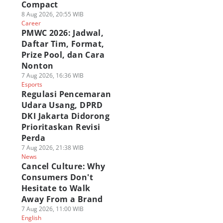
Compact
8 Aug 2026, 20:55 WIB
Career
PMWC 2026: Jadwal,
Daftar Tim, Format,
Prize Pool, dan Cara
SUS ROG Hadirkan
ASUS ROG Gandeng
Review HyperX
Nonton
engalaman Gaming
Spider-Man Brand
OMEN 16 VALORA
7 Aug 2026, 16:36 WIB
ik di HoYo FEST
New Day, Intip
Edition, Update
Esports
26 Indonesia
Kolaborasinya!
yang Unggul?
Regulasi Pencemaran
 Jul 2026, 17:30 WIB
30 Jul 2026, 16:30 WIB
29 Jul 2026, 14:00 WIB
Udara Usang, DPRD
kno
Tekno
Tekno
DKI Jakarta Didorong
Prioritaskan Revisi
Perda
7 Aug 2026, 21:38 WIB
News
Cancel Culture: Why
Consumers Don't
Hesitate to Walk
Away From a Brand
7 Aug 2026, 11:00 WIB
English