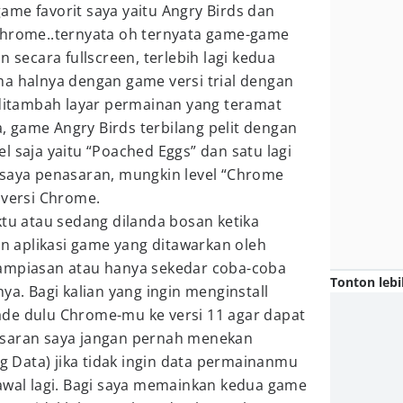
me favorit saya yaitu Angry Birds dan
Chrome..ternyata oh ternyata game-game
n secara fullscreen, terlebih lagi kedua
ma halnya dengan game versi trial dengan
 ditambah layar permainan yang teramat
ja, game Angry Birds terbilang pelit dengan
l saja yaitu “Poached Eggs” dan satu lagi
 saya penasaran, mungkin level “Chrome
 versi Chrome.
ktu atau sedang dilanda bosan ketika
 aplikasi game yang ditawarkan oleh
ampiasan atau hanya sekedar coba-coba
Tonton lebi
ya. Bagi kalian yang ingin menginstall
de dulu Chrome-mu ke versi 11 agar dapat
 saran saya jangan pernah menekan
ng Data) jika tidak ingin data permainanmu
 awal lagi. Bagi saya memainkan kedua game