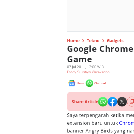
Home
Tekno
Gadgets
Google Chrom
Game
07 Jul 2011, 12:00 WIB
Fredy Sulistiyo Wicaksono
News
Channel
Share Article
Saya terpengarah ketika m
extension baru untuk
Chro
banner Angry Birds yang na