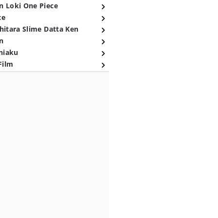
n Loki One Piece
ce
hitara Slime Datta Ken
n
niaku
Film