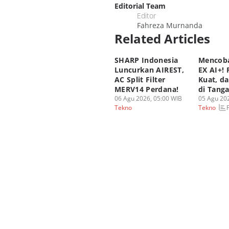
Editorial Team
Editor
Fahreza Murnanda
Related Articles
SHARP Indonesia
Mencoba
Luncurkan AIREST,
EX AI+!
AC Split Filter
Kuat, d
MERV14 Perdana!
di Tang
06 Agu 2026, 05:00 WIB
05 Agu 202
Tekno
Tekno