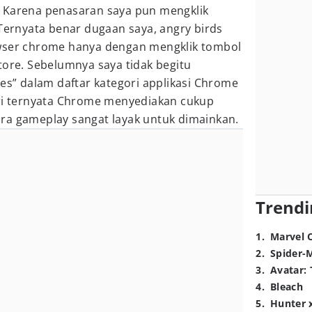
 Karena penasaran saya pun mengklik
 Ternyata benar dugaan saya, angry birds
owser chrome hanya dengan mengklik tombol
tore. Sebelumnya saya tidak begitu
” dalam daftar kategori applikasi Chrome
uri ternyata Chrome menyediakan cukup
ra gameplay sangat layak untuk dimainkan.
Trendi
1
.
Marvel 
2
.
Spider-
3
.
Avatar: 
4
.
Bleach
5
.
Hunter 