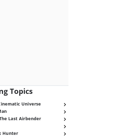
ng Topics
Cinematic Universe
Man
The Last Airbender
x Hunter