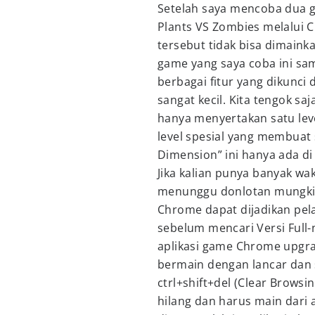
Setelah saya mencoba dua ga
Plants VS Zombies melalui 
tersebut tidak bisa dimainka
game yang saya coba ini sa
berbagai fitur yang dikunci
sangat kecil. Kita tengok sa
hanya menyertakan satu leve
level spesial yang membuat
Dimension” ini hanya ada di
Jika kalian punya banyak wa
menunggu donlotan mungkin
Chrome dapat dijadikan pel
sebelum mencari Versi Full-n
aplikasi game Chrome upgra
bermain dengan lancar dan
ctrl+shift+del (Clear Browsi
hilang dan harus main dari