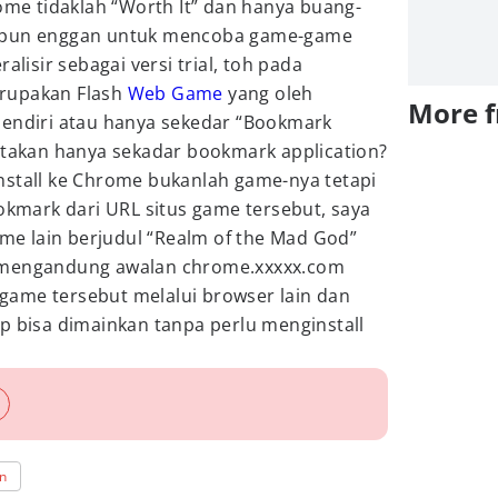
rome tidaklah “Worth It” dan hanya buang-
a pun enggan untuk mencoba game-game
alisir sebagai versi trial, toh pada
rupakan Flash
Web Game
yang oleh
More 
sendiri atau hanya sekedar “Bookmark
katakan hanya sekadar bookmark application?
nstall ke Chrome bukanlah game-nya tetapi
ookmark dari URL situs game tersebut, saya
e lain berjudul “Realm of the Mad God”
 mengandung awalan chrome.xxxxx.com
ame tersebut melalui browser lain dan
p bisa dimainkan tanpa perlu menginstall
on