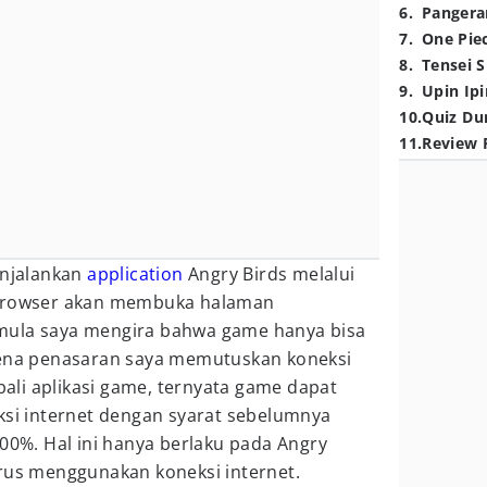
6
.
Pangera
7
.
One Pie
8
.
Tensei S
9
.
Upin Ipi
10
.
Quiz Du
11
.
Review 
enjalankan
application
Angry Birds melalui
 browser akan membuka halaman
mula saya mengira bahwa game hanya bisa
rena penasaran saya memutuskan koneksi
li aplikasi game, ternyata game dapat
ksi internet dengan syarat sebelumnya
100%. Hal ini hanya berlaku pada Angry
arus menggunakan koneksi internet.