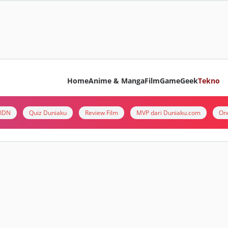
Home
Anime & Manga
Film
Game
Geek
Tekno
i IDN
Quiz Duniaku
Review Film
MVP dari Duniaku.com
On