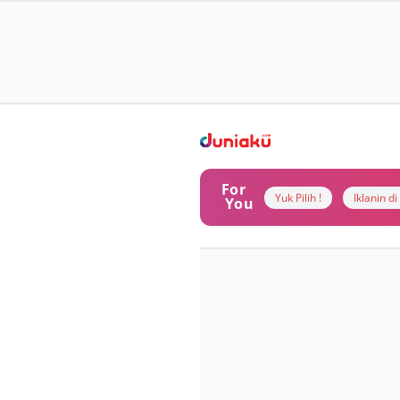
For
Yuk Pilih !
Iklanin d
You