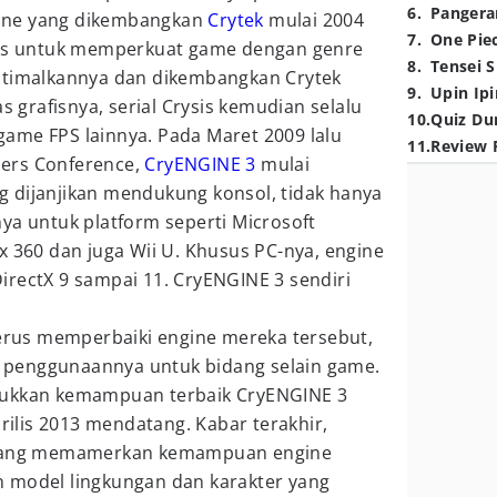
6
.
Pangera
ine yang dikembangkan
Crytek
mulai 2004
7
.
One Pie
usus untuk memperkuat game dengan genre
8
.
Tensei S
ptimalkannya dan dikembangkan Crytek
9
.
Upin Ipi
s grafisnya, serial Crysis kemudian selalu
10
.
Quiz Du
ame FPS lainnya. Pada Maret 2009 lalu
11
.
Review 
ers Conference,
CryENGINE 3
mulai
 dijanjikan mendukung konsol, tidak hanya
ya untuk platform seperti Microsoft
x 360 dan juga Wii U. Khusus PC-nya, engine
irectX 9 sampai 11. CryENGINE 3 sendiri
terus memperbaiki engine mereka tersebut,
penggunaannya untuk bidang selain game.
jukkan kemampuan terbaik CryENGINE 3
irilis 2013 mendatang. Kabar terakhir,
o yang memamerkan kemampuan engine
 model lingkungan dan karakter yang