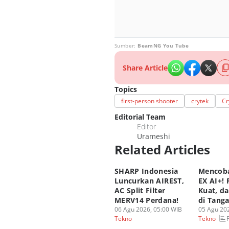
Sumber:
BeamNG You Tube
Share Article
Topics
first-person shooter
crytek
Cr
Editorial Team
Editor
Urameshi
Related Articles
SHARP Indonesia
Mencoba
Luncurkan AIREST,
EX AI+!
AC Split Filter
Kuat, d
MERV14 Perdana!
di Tang
06 Agu 2026, 05:00 WIB
05 Agu 202
Tekno
Tekno