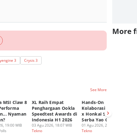
More 
yengine 3
Crysis 3
See More
 MSI Claw 8
XL Raih Empat
Hands-On
A
 Performa
Penghargaan Ookla
Kolaborasi UGREEN
P
an... Nyaman
Speedtest Awards di
x Honkai Star Rail,
Ep
an?
Indonesia H1 2026
Serba Yao Guang!
20
6, 19:00 WIB
03 Agu 2026, 18:07 WIB
01 Agu 2026, 20:16 WIB
30
Polls
Tekno
Tekno
Te