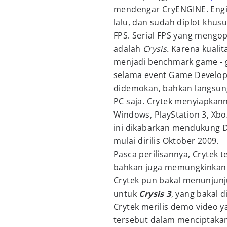
mendengar CryENGINE. Eng
lalu, dan sudah diplot kh
FPS. Serial FPS yang mengo
adalah
Crysis.
Karena kualita
menjadi benchmark game - g
selama event Game Develop
didemokan, bahkan langsung
PC saja. Crytek menyiapkann
Windows, PlayStation 3, Xbo
ini dikabarkan mendukung D
mulai dirilis Oktober 2009.
Pasca perilisannya, Crytek 
bahkan juga memungkinkan 
Crytek pun bakal menunjun
untuk
Crysis 3
, yang bakal d
Crytek merilis demo vide
tersebut dalam menciptakan