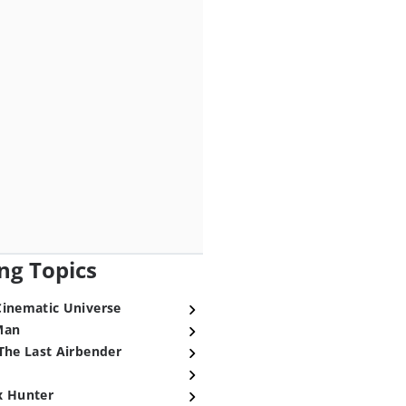
ng Topics
Cinematic Universe
Man
The Last Airbender
x Hunter