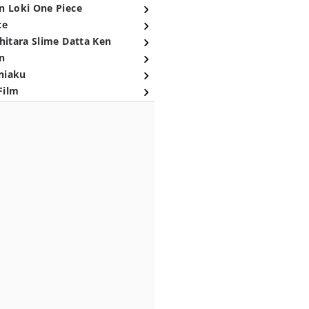
n Loki One Piece
ce
hitara Slime Datta Ken
n
niaku
Film