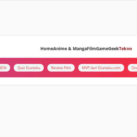
Home
Anime & Manga
Film
Game
Geek
Tekno
i IDN
Quiz Duniaku
Review Film
MVP dari Duniaku.com
On