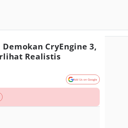
i Demokan CryEngine 3,
rlihat Realistis
Add Us on Google