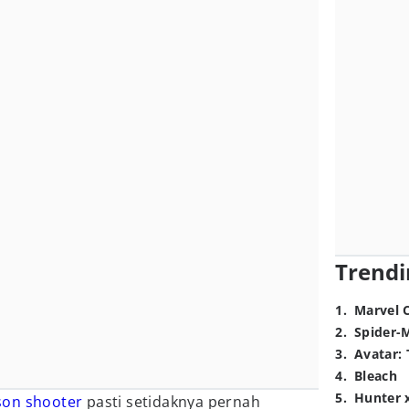
Trendi
1
.
Marvel 
2
.
Spider-
3
.
Avatar: 
4
.
Bleach
5
.
Hunter 
rson shooter
pasti setidaknya pernah