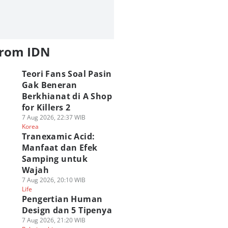
from IDN
Teori Fans Soal Pasin
Gak Beneran
Berkhianat di A Shop
for Killers 2
7 Aug 2026, 22:37 WIB
Korea
Tranexamic Acid:
Manfaat dan Efek
Samping untuk
Wajah
SUS ROG Hadirkan
ASUS ROG Gandeng
Review HyperX
engalaman Gaming
Spider-Man Brand
OMEN 16 VALORA
7 Aug 2026, 20:10 WIB
ik di HoYo FEST
Life
New Day, Intip
Edition, Update
Pengertian Human
26 Indonesia
Kolaborasinya!
yang Unggul?
 Jul 2026, 17:30 WIB
30 Jul 2026, 16:30 WIB
29 Jul 2026, 14:00 WIB
Design dan 5 Tipenya
kno
Tekno
Tekno
7 Aug 2026, 21:20 WIB