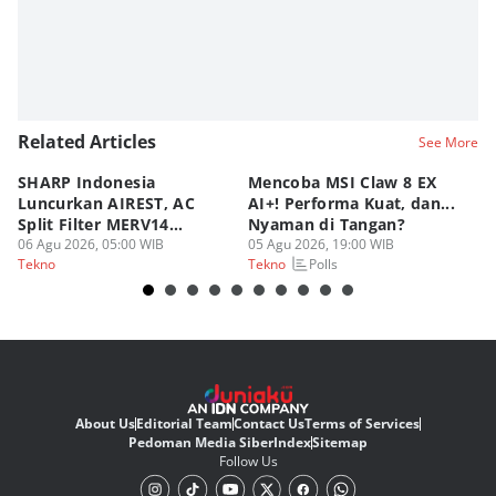
Related Articles
See More
SHARP Indonesia
Mencoba MSI Claw 8 EX
X
Luncurkan AIREST, AC
AI+! Performa Kuat, dan...
P
Split Filter MERV14
Nyaman di Tangan?
Sp
Perdana!
06 Agu 2026, 05:00 WIB
05 Agu 2026, 19:00 WIB
03
Polls
Tekno
Tekno
Te
About Us
Editorial Team
Contact Us
Terms of Services
Pedoman Media Siber
Index
Sitemap
Follow Us