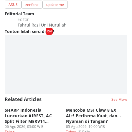
ASUS
zenfone
update me
Editorial Team
Editor
Fahrul Razi Uni Nurullah
Tonton lebih seru di
Related Articles
See More
SHARP Indonesia
Mencoba MSI Claw 8 EX
X
Luncurkan AIREST, AC
AI+! Performa Kuat, dan...
P
Split Filter MERV14
Nyaman di Tangan?
Sp
Perdana!
06 Agu 2026, 05:00 WIB
05 Agu 2026, 19:00 WIB
03
Polls
Tekno
Tekno
Te