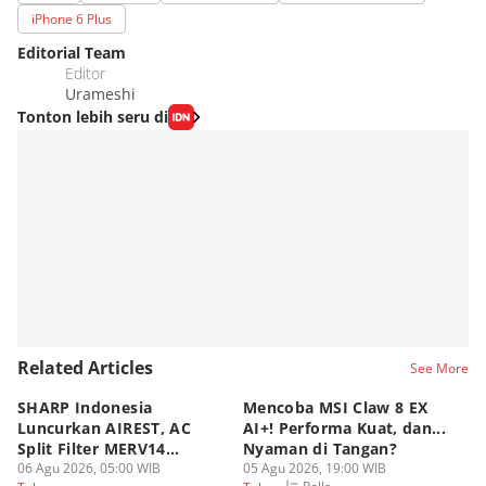
iPhone 6 Plus
Editorial Team
Editor
Urameshi
Tonton lebih seru di
Related Articles
See More
SHARP Indonesia
Mencoba MSI Claw 8 EX
X
Luncurkan AIREST, AC
AI+! Performa Kuat, dan...
P
Split Filter MERV14
Nyaman di Tangan?
Sp
Perdana!
06 Agu 2026, 05:00 WIB
05 Agu 2026, 19:00 WIB
03