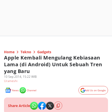
Home
Tekno
Gadgets
Apple Kembali Mengulang Kebiasaan
Lama (di Android) Untuk Sebuah Tren
yang Baru
10 Sep 2014, 15:22 WIB
Urameshi
News
Channel
Add Us on Google
Share Article