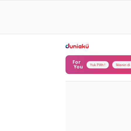
For
Yuk Pilih !
Iklanin d
You