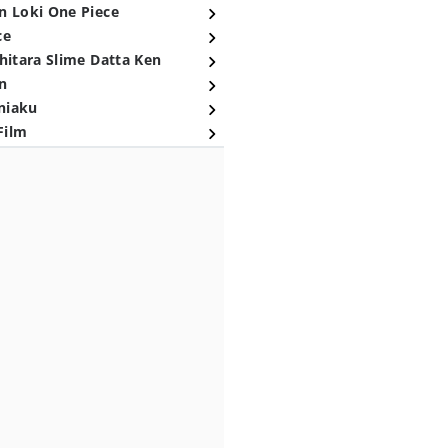
n Loki One Piece
ce
hitara Slime Datta Ken
n
niaku
Film