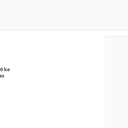
0 ke
as