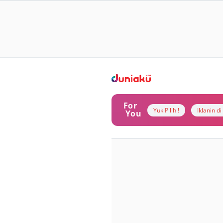
For
Yuk Pilih !
Iklanin d
You