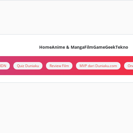
Home
Anime & Manga
Film
Game
Geek
Tekno
i IDN
Quiz Duniaku
Review Film
MVP dari Duniaku.com
On