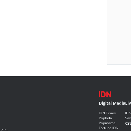
Digital Media
Li
IDN Times
IDN
Popbela
Saw
Popmama
Cr
Fortune IDN