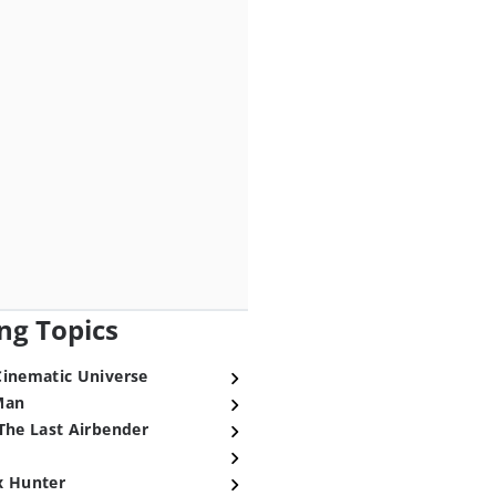
ng Topics
Cinematic Universe
Man
The Last Airbender
x Hunter