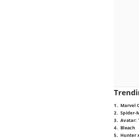
Trendi
1
.
Marvel 
2
.
Spider-
3
.
Avatar: 
4
.
Bleach
5
.
Hunter 