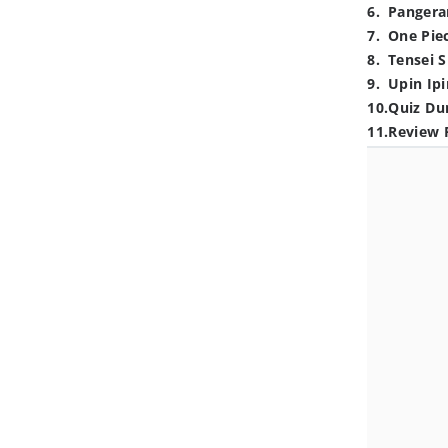
6
.
Pangera
7
.
One Pie
8
.
Tensei S
9
.
Upin Ipi
10
.
Quiz Du
11
.
Review 