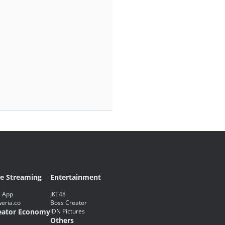
ve Streaming
Entertainment
 App
JKT48
eria.co
Boss Creator
eator Economy
IDN Pictures
Others