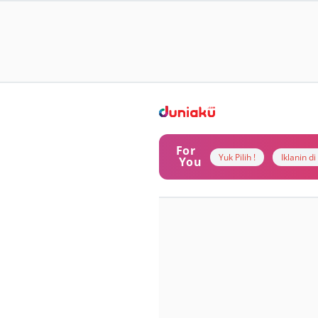
For
Yuk Pilih !
Iklanin d
You