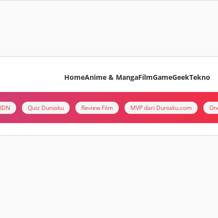
Home
Anime & Manga
Film
Game
Geek
Tekno
i IDN
Quiz Duniaku
Review Film
MVP dari Duniaku.com
On