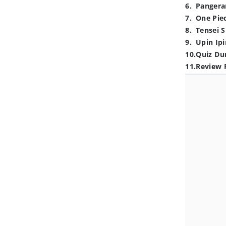
6
.
Pangera
7
.
One Pie
8
.
Tensei S
9
.
Upin Ipi
10
.
Quiz Du
11
.
Review 