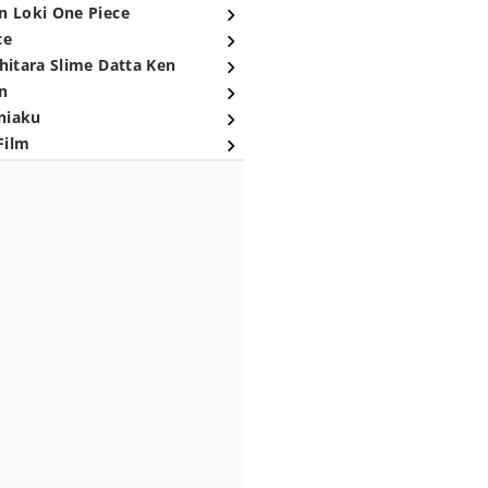
n Loki One Piece
ce
hitara Slime Datta Ken
n
niaku
Film