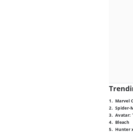
Trendi
1
.
Marvel 
2
.
Spider-
3
.
Avatar: 
4
.
Bleach
5
.
Hunter 