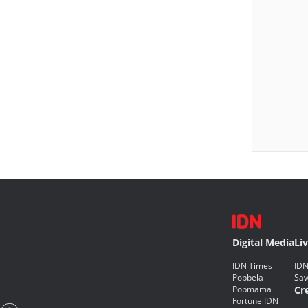
Digital Media
Li
IDN Times
IDN
Popbela
Saw
Popmama
Cr
Fortune IDN