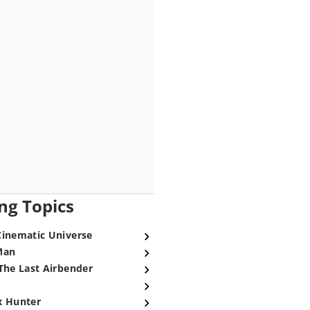
ng Topics
Cinematic Universe
Man
The Last Airbender
x Hunter