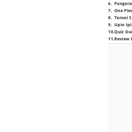
6
.
Pangera
7
.
One Pie
8
.
Tensei S
9
.
Upin Ipi
10
.
Quiz Du
11
.
Review 