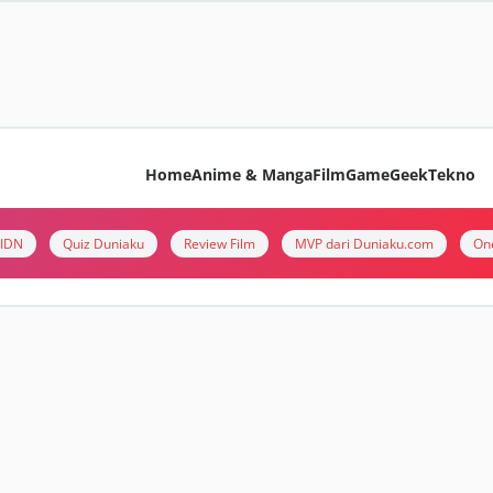
Home
Anime & Manga
Film
Game
Geek
Tekno
i IDN
Quiz Duniaku
Review Film
MVP dari Duniaku.com
On