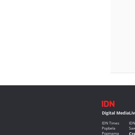
Digital Media
Li
IDN Times
IDN
Popbela
Saw
Popmama
Cr