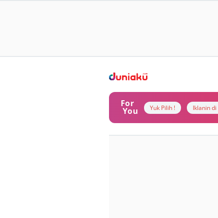
For
Yuk Pilih !
Iklanin d
You