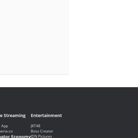
ve Streaming
Entertainment
 App
JKT48
eria.co
Boss Creator
eator Economy
IDN Pictures