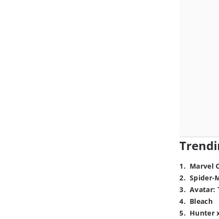
Trendi
1
.
Marvel 
2
.
Spider-
3
.
Avatar: 
4
.
Bleach
5
.
Hunter 