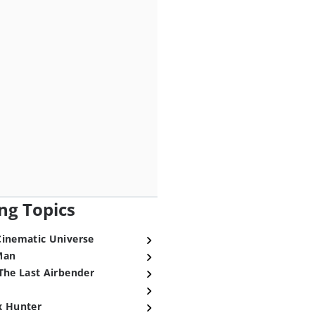
ng Topics
Cinematic Universe
Man
The Last Airbender
x Hunter