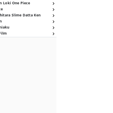
n Loki One Piece
ce
hitara Slime Datta Ken
n
niaku
Film