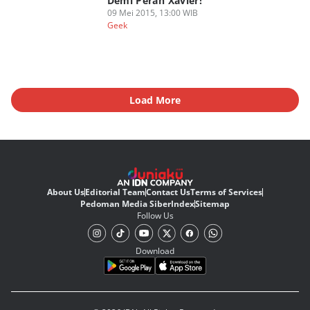
Demi Peran Xavier!
09 Mei 2015, 13:00 WIB
Geek
Load More
About Us
Editorial Team
Contact Us
Terms of Services
Pedoman Media Siber
Index
Sitemap
Follow Us
Download