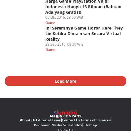
Harga Game PlayStation VR di
Indonesia Hanya 13 Ribuan (Bahkan
Ada yang Gratis)!
06 Okt 2016, 23:00 WIB
Game
Ini Seremnya Game Horor Here They
Lie Ketika Dimainkan Secara Virtual
Reality
29 Sep 2016, 09:30 WIB
Game
Load More
About Us
Editorial Team
Contact Us
Terms of Services
Pedoman Media Siber
Index
Sitemap
Follow Us