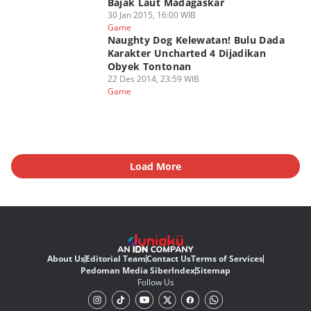
Bajak Laut Madagaskar
30 Jan 2015, 16:00 WIB
Game
Naughty Dog Kelewatan! Bulu Dada
Karakter Uncharted 4 Dijadikan
Obyek Tontonan
22 Des 2014, 23:59 WIB
Game
Load More
About Us
Editorial Team
Contact Us
Terms of Services
Pedoman Media Siber
Index
Sitemap
Follow Us