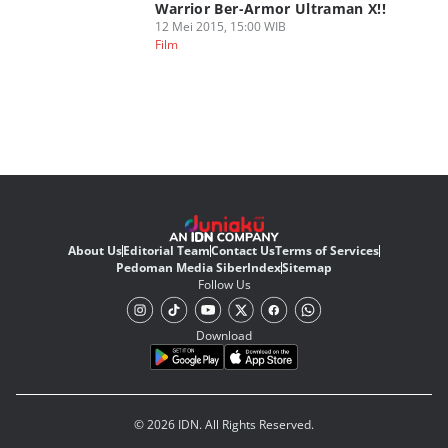
Warrior Ber-Armor Ultraman X!!
12 Mei 2015, 15:00 WIB
Film
About Us
Editorial Team
Contact Us
Terms of Services
Pedoman Media Siber
Index
Sitemap
Follow Us
Download
© 2026 IDN. All Rights Reserved.