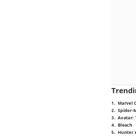
Trendi
1
.
Marvel 
2
.
Spider-
3
.
Avatar: 
4
.
Bleach
5
.
Hunter 