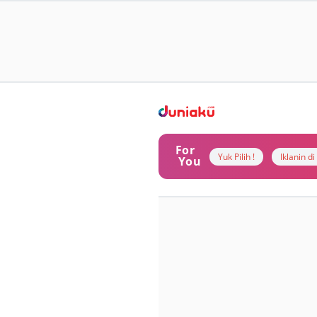
For
Yuk Pilih !
Iklanin d
You