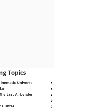
ng Topics
Cinematic Universe
Man
The Last Airbender
x Hunter