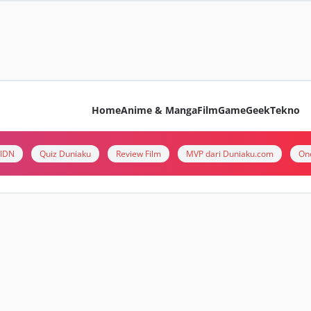
Home
Anime & Manga
Film
Game
Geek
Tekno
i IDN
Quiz Duniaku
Review Film
MVP dari Duniaku.com
On