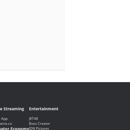
ve Streaming
Entertainment
 App
JKT48
eria.co
Boss Creator
eator Economy
IDN Pictures