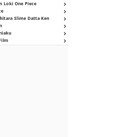
n Loki One Piece
ce
hitara Slime Datta Ken
n
niaku
Film