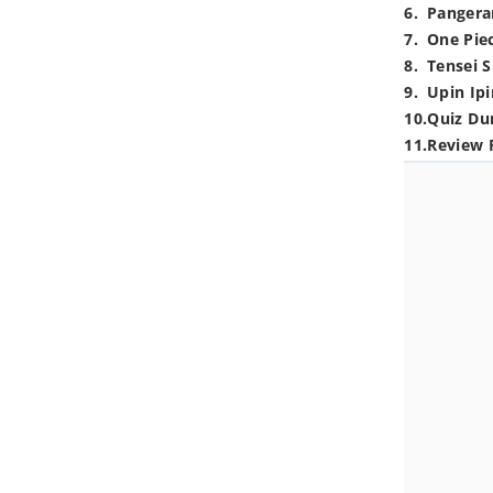
6
.
Pangera
7
.
One Pie
8
.
Tensei S
9
.
Upin Ipi
10
.
Quiz Du
11
.
Review 