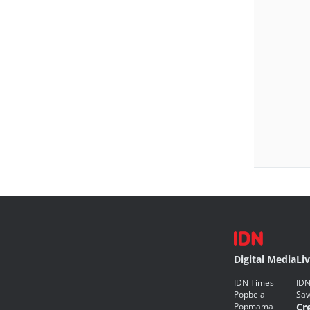
Digital Media
Li
IDN Times
IDN
Popbela
Saw
Popmama
Cr