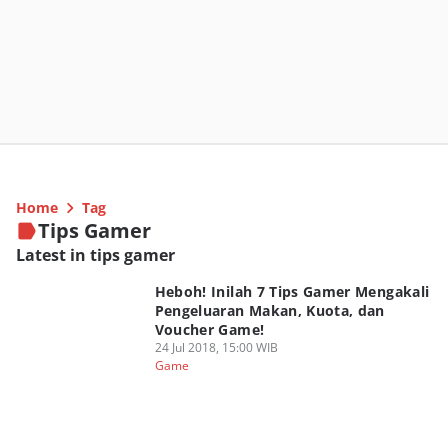
Home
Tag
Tips Gamer
Latest in tips gamer
Heboh! Inilah 7 Tips Gamer Mengakali
Pengeluaran Makan, Kuota, dan
Voucher Game!
24 Jul 2018, 15:00 WIB
Game