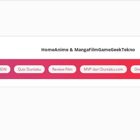
Home
Anime & Manga
Film
Game
Geek
Tekno
i IDN
Quiz Duniaku
Review Film
MVP dari Duniaku.com
On