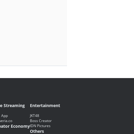
ve Streaming
Entertainment
 App
JKT48
eria.co
Boss Creator
eator Economy
IDN Pictures
Others