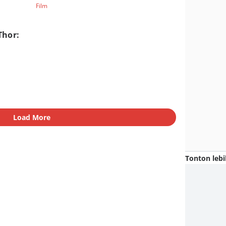
Film
Thor:
Load More
Tonton lebi