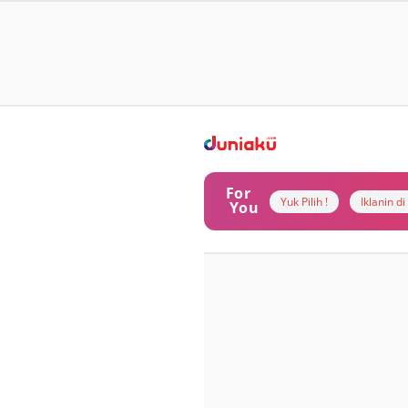
For
Yuk Pilih !
Iklanin d
You