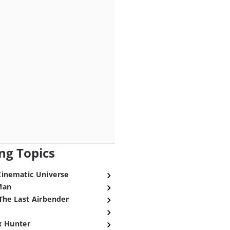
ng Topics
Cinematic Universe
Man
The Last Airbender
x Hunter