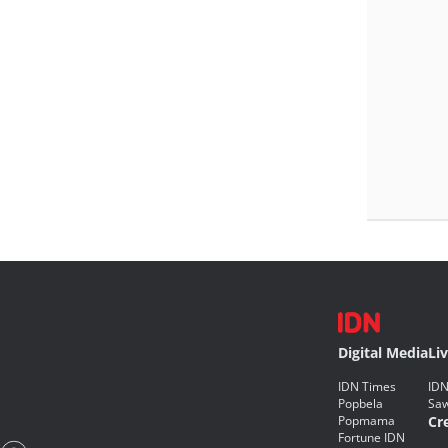
Digital Media
Li
IDN Times
IDN
Popbela
Saw
Popmama
Cr
Fortune IDN