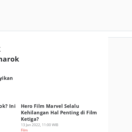
k
gnarok
yikan
ok? Ini
Hero Film Marvel Selalu
Kehilangan Hal Penting di Film
Ketiga?
13 Jan 2022, 11:00 WIB
Film