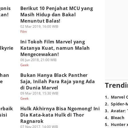
gonis
Berikut 10 Penjahat MCU yang
kan!
Masih Hidup dan Bakal
Menuntut Balas!
02 Mar 2019, 16:00 WIB
Film
Ini Tokoh Film Marvel yang
lkyrie
Katanya Kuat, namun Malah
Mengecewakan!
06 Jun 2018, 21:00 WIB
Geek
ahan
Bukan Hanya Black Panther
ke
Saja, Inilah Para Raja yang Ada
Trendi
di Dunia Marvel
09 Mar 2018, 15:30 WIB
1
.
Marvel 
Geek
2
.
Spider-
erbaik
Hulk Akhirnya Bisa Ngomong! Ini
3
.
Avatar: 
sisi
Dia Kata-kata Hulk di Thor
4
.
Bleach
Ragnarok
5
.
Hunter 
07 Nov 2017, 14:00 WIB