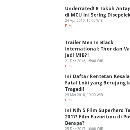
Underrated! 8 Tokoh Anta
di MCU Ini Sering Disepele
24 Apr 2019, 15:00 WIB
Film
Trailer Men In Black
International: Thor dan Va
Jadi MIB?!
21 Des 2018, 15:00 WIB
Film
Ini Daftar Rentetan Kesal
Fatal Loki yang Berujung 
Tragedi!
29 Mei 2018, 19:00 WIB
Film
Ini Nih 5 Film Superhero T
2017! Film Favoritmu di Po
Berapa?
25 Des 2017, 10:00 WIB