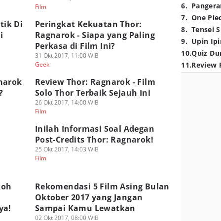
6
.
Pangera
Film
7
.
One Pie
tik Di
Peringkat Kekuatan Thor:
8
.
Tensei S
i
Ragnarok - Siapa yang Paling
9
.
Upin Ipi
Perkasa di Film Ini?
10
.
Quiz Du
31 Okt 2017, 11:00 WIB
Geek
11
.
Review 
narok
Review Thor: Ragnarok - Film
?
Solo Thor Terbaik Sejauh Ini
26 Okt 2017, 14:00 WIB
Film
i
Inilah Informasi Soal Adegan
Post-Credits Thor: Ragnarok!
25 Okt 2017, 14:03 WIB
Film
koh
Rekomendasi 5 Film Asing Bulan
Oktober 2017 yang Jangan
ya!
Sampai Kamu Lewatkan
02 Okt 2017, 08:00 WIB