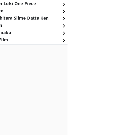
n Loki One Piece
ce
hitara Slime Datta Ken
n
niaku
Film