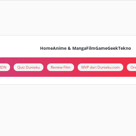
Home
Anime & Manga
Film
Game
Geek
Tekno
i IDN
Quiz Duniaku
Review Film
MVP dari Duniaku.com
On