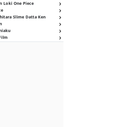
n Loki One Piece
ce
hitara Slime Datta Ken
n
niaku
Film