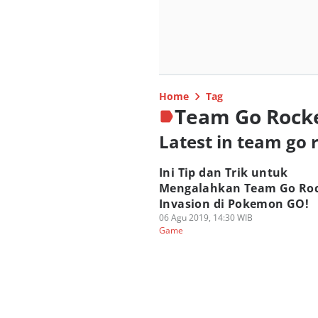
Home
Tag
Team Go Rocke
Latest in team go 
Ini Tip dan Trik untuk
Mengalahkan Team Go Ro
Invasion di Pokemon GO!
06 Agu 2019, 14:30 WIB
Game