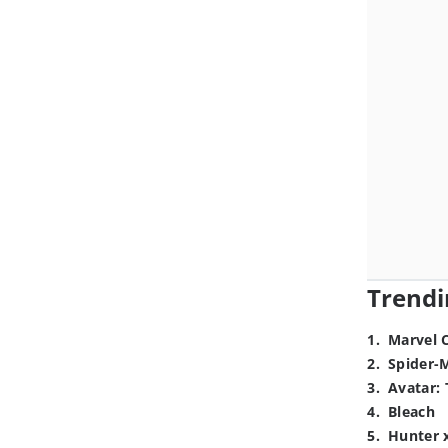
Trendi
1
.
Marvel 
2
.
Spider-
3
.
Avatar: 
4
.
Bleach
5
.
Hunter 