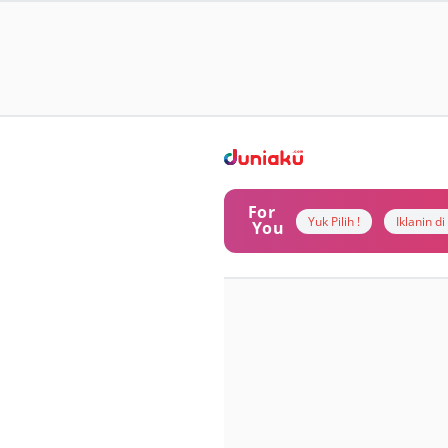
For
Yuk Pilih !
Iklanin d
You