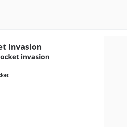
t Invasion
rocket invasion
cket