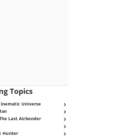
ng Topics
Cinematic Universe
Man
The Last Airbender
x Hunter