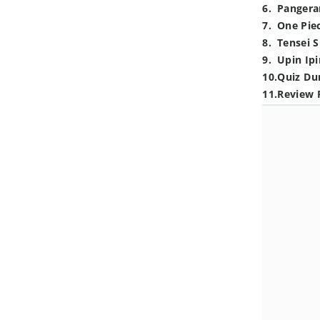
6
.
Pangera
7
.
One Pie
8
.
Tensei S
9
.
Upin Ipi
10
.
Quiz Du
11
.
Review 