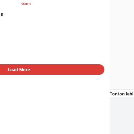
Game
is
Load More
Tonton lebi