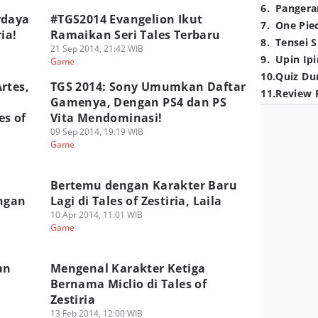
6
.
Pangera
rdaya
#TGS2014 Evangelion Ikut
7
.
One Pie
ia!
Ramaikan Seri Tales Terbaru
8
.
Tensei S
21 Sep 2014, 21:42 WIB
9
.
Upin Ipi
Game
10
.
Quiz Du
rtes,
TGS 2014: Sony Umumkan Daftar
11
.
Review 
Gamenya, Dengan PS4 dan PS
es of
Vita Mendominasi!
09 Sep 2014, 19:19 WIB
Game
Bertemu dengan Karakter Baru
ungan
Lagi di Tales of Zestiria, Laila
10 Apr 2014, 11:01 WIB
Game
an
Mengenal Karakter Ketiga
Bernama Miclio di Tales of
Zestiria
13 Feb 2014, 12:00 WIB