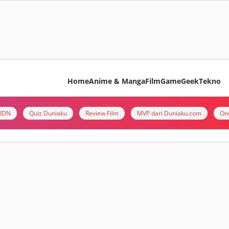
Home
Anime & Manga
Film
Game
Geek
Tekno
i IDN
Quiz Duniaku
Review Film
MVP dari Duniaku.com
On