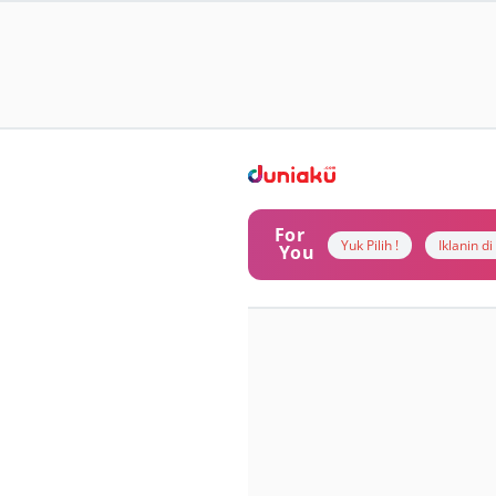
For
Yuk Pilih !
Iklanin d
You