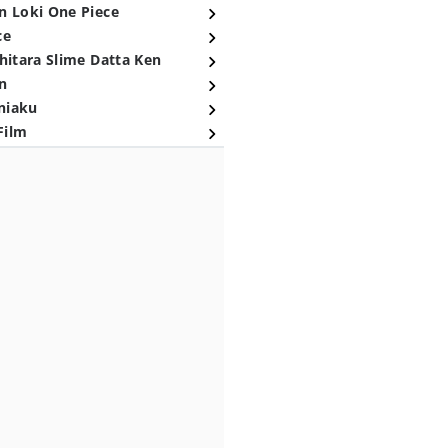
n Loki One Piece
ce
hitara Slime Datta Ken
n
niaku
Film