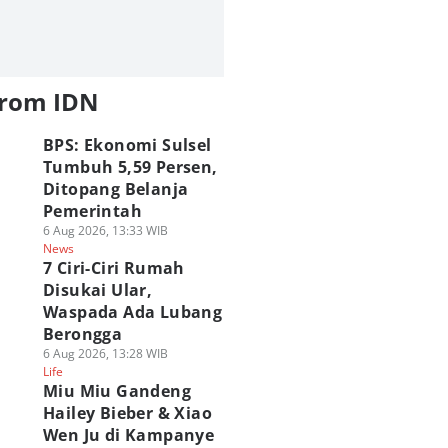
from IDN
BPS: Ekonomi Sulsel
Tumbuh 5,59 Persen,
Ditopang Belanja
Pemerintah
6 Aug 2026, 13:33 WIB
News
7 Ciri-Ciri Rumah
Disukai Ular,
Waspada Ada Lubang
Berongga
6 Aug 2026, 13:28 WIB
Life
Miu Miu Gandeng
Hailey Bieber & Xiao
Wen Ju di Kampanye