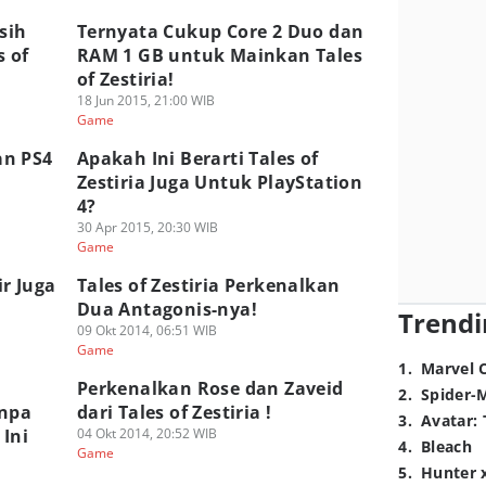
sih
Ternyata Cukup Core 2 Duo dan
 of
RAM 1 GB untuk Mainkan Tales
of Zestiria!
18 Jun 2015, 21:00 WIB
Game
dan PS4
Apakah Ini Berarti Tales of
Zestiria Juga Untuk PlayStation
4?
30 Apr 2015, 20:30 WIB
Game
ir Juga
Tales of Zestiria Perkenalkan
Dua Antagonis-nya!
Trendi
09 Okt 2014, 06:51 WIB
Game
1
.
Marvel 
Perkenalkan Rose dan Zaveid
2
.
Spider-
anpa
dari Tales of Zestiria !
3
.
Avatar: 
 Ini
04 Okt 2014, 20:52 WIB
4
.
Bleach
Game
5
.
Hunter 