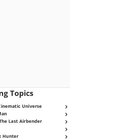
ng Topics
Cinematic Universe
Man
The Last Airbender
x Hunter