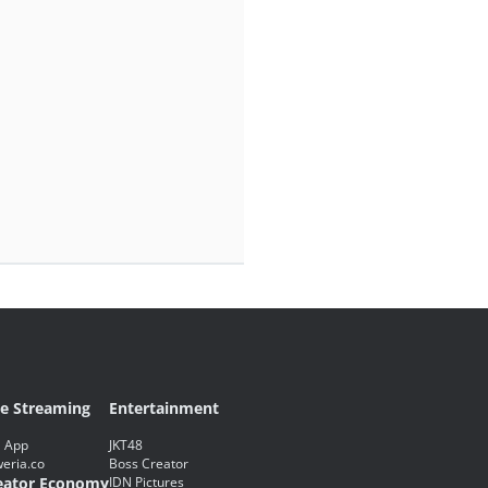
ve Streaming
Entertainment
 App
JKT48
eria.co
Boss Creator
eator Economy
IDN Pictures