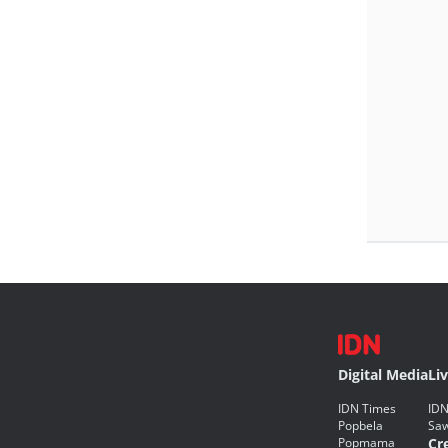
Digital Media
Li
IDN Times
IDN
Popbela
Saw
Popmama
Cr