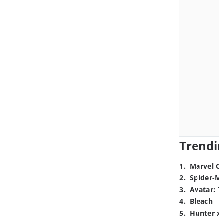
Trendi
1
.
Marvel 
2
.
Spider-
3
.
Avatar: 
4
.
Bleach
5
.
Hunter 