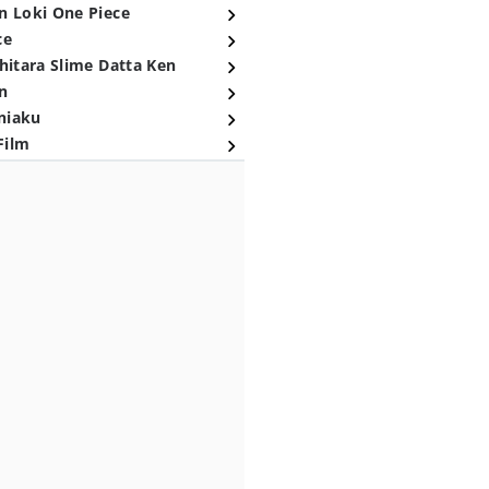
n Loki One Piece
ce
hitara Slime Datta Ken
n
niaku
Film