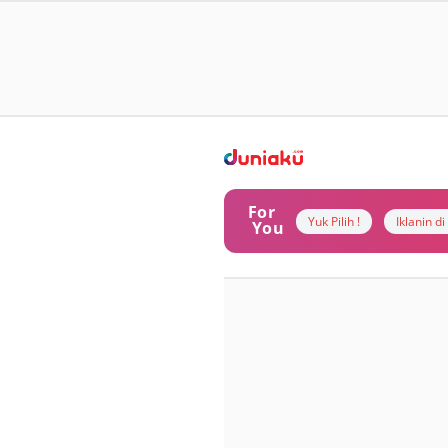
For
Yuk Pilih !
Iklanin d
You