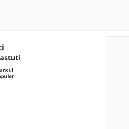
ti
iastuti
Muncul
opuler