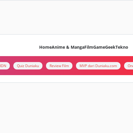
Home
Anime & Manga
Film
Game
Geek
Tekno
i IDN
Quiz Duniaku
Review Film
MVP dari Duniaku.com
On