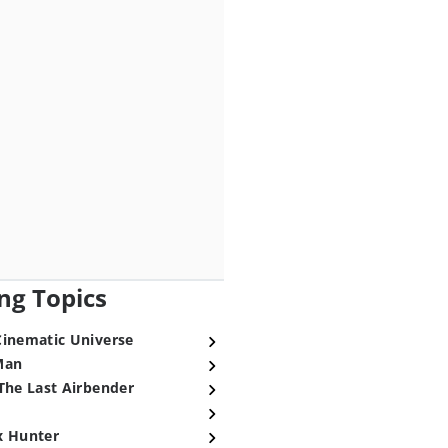
ng Topics
Cinematic Universe
Man
The Last Airbender
x Hunter