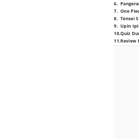
6
.
Pangera
7
.
One Pie
8
.
Tensei S
9
.
Upin Ipi
10
.
Quiz Du
11
.
Review 