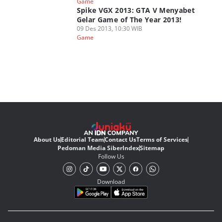
Game
Spike VGX 2013: GTA V Menyabet
Gelar Game of The Year 2013!
09 Des 2013, 10:30 WIB
Game
About Us
Editorial Team
Contact Us
Terms of Services
Pedoman Media Siber
Index
Sitemap
Follow Us
Download