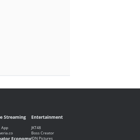
ve Streaming
Entertainment
 App
JKT48
eria.co
Boss Creator
eator Economy
IDN Pictures