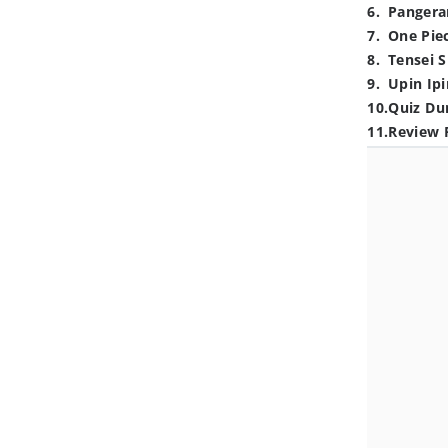
6
.
Pangera
7
.
One Pie
8
.
Tensei S
9
.
Upin Ipi
10
.
Quiz Du
11
.
Review 