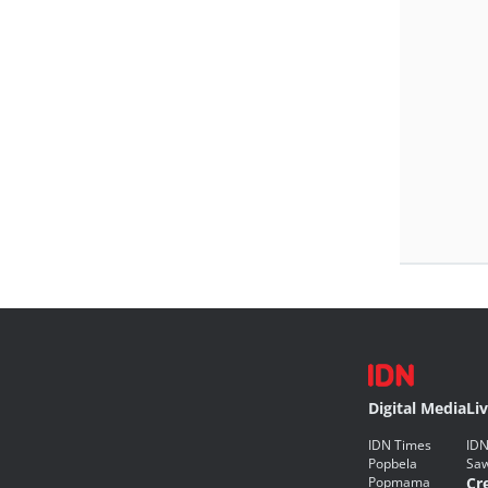
Digital Media
Li
IDN Times
IDN
Popbela
Saw
Popmama
Cr