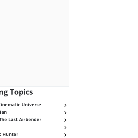
ng Topics
Cinematic Universe
Man
The Last Airbender
x Hunter