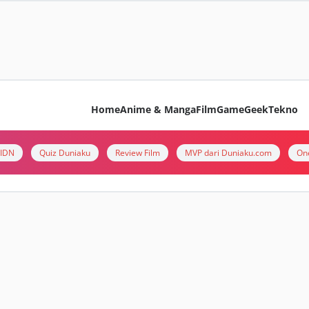
Home
Anime & Manga
Film
Game
Geek
Tekno
i IDN
Quiz Duniaku
Review Film
MVP dari Duniaku.com
On