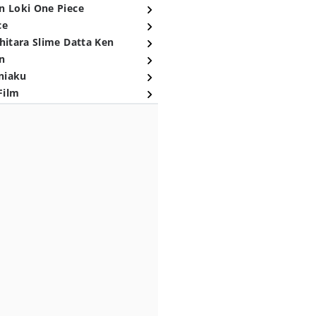
n Loki One Piece
ce
hitara Slime Datta Ken
n
niaku
Film