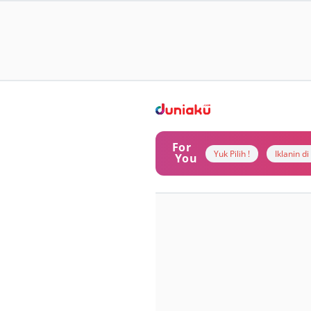
For
Yuk Pilih !
Iklanin d
You