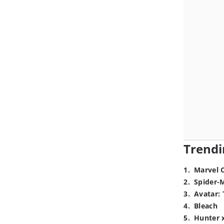
Trendi
1
.
Marvel 
2
.
Spider-
3
.
Avatar: 
4
.
Bleach
5
.
Hunter 