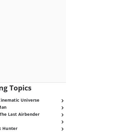
ng Topics
Cinematic Universe
Man
The Last Airbender
x Hunter