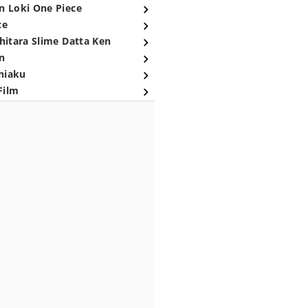
n Loki One Piece
ce
hitara Slime Datta Ken
n
niaku
Film