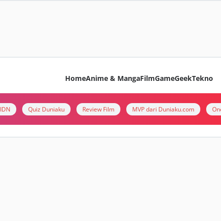
Home
Anime & Manga
Film
Game
Geek
Tekno
i IDN
Quiz Duniaku
Review Film
MVP dari Duniaku.com
On