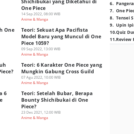
k
Shichibukai yang Diketahui di
6
.
Pangera
One Piece
7
.
One Pie
14 Sep 2022, 08:00 WIB
8
.
Tensei S
Anime & Manga
9
.
Upin Ipi
ah One
Teori: Sekuat Apa Pacifista
10
.
Quiz Du
Model Baru yang Muncul di One
11
.
Review 
Piece 1059?
09 Sep 2022, 13:00 WIB
Anime & Manga
nuh
Teori: 6 Karakter One Piece yang
Piece?
Mungkin Gabung Cross Guild
07 Agu 2022, 10:00 WIB
Anime & Manga
a 6
Teori: Setelah Bubar, Berapa
e
Bounty Shichibukai di One
Piece?
23 Des 2021, 12:00 WIB
Anime & Manga