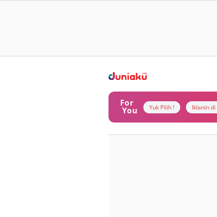
For
Yuk Pilih !
Iklanin d
You