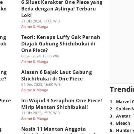
ne
6 Siluet Karakter One Piece yang
nko
Beda dengan Aslinya! Terbaru
Loki
21 Okt 2024, 13:00 WIB
Anime & Manga
ang
Teori: Kenapa Luffy Gak Pernah
pok
Diajak Gabung Shichibukai di
One Piece?
08 Jan 2024, 13:00 WIB
Anime & Manga
ang
Alasan 6 Bajak Laut Gabung
ce?
Shichibukai di One Piece
04 Des 2023, 16:00 WIB
Trendi
Anime & Manga
Piece
Ini Wujud 3 Seraphim One Piece!
1
.
Marvel 
Mirip Mantan Shichibukai!
2
.
Spider-
11 Okt 2022, 15:30 WIB
3
.
Avatar: 
Anime & Manga
4
.
Bleach
g
Nasib 11 Mantan Anggota
5
.
Hunter 