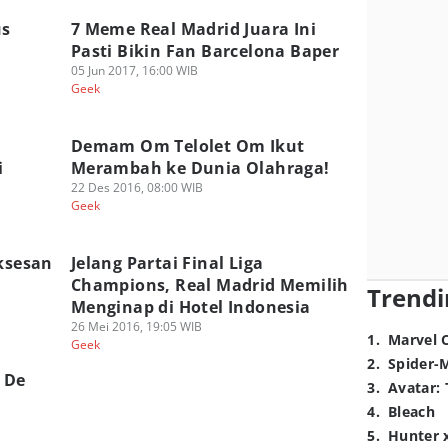
us
7 Meme Real Madrid Juara Ini
Pasti Bikin Fan Barcelona Baper
05 Jun 2017, 16:00 WIB
Geek
Demam Om Telolet Om Ikut
i
Merambah ke Dunia Olahraga!
22 Des 2016, 08:00 WIB
Geek
uksesan
Jelang Partai Final Liga
Champions, Real Madrid Memilih
Trendi
Menginap di Hotel Indonesia
26 Mei 2016, 19:05 WIB
1
.
Marvel 
Geek
2
.
Spider-
 De
3
.
Avatar: 
4
.
Bleach
5
.
Hunter 