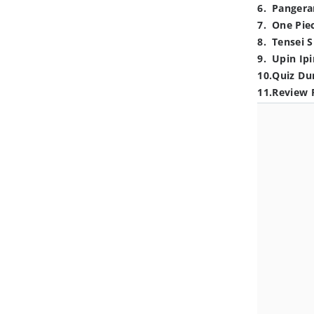
6
.
Pangera
7
.
One Pie
8
.
Tensei S
9
.
Upin Ipi
10
.
Quiz Du
11
.
Review 