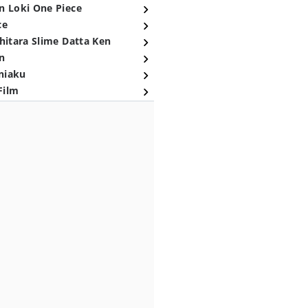
n Loki One Piece
ce
hitara Slime Datta Ken
n
niaku
Film