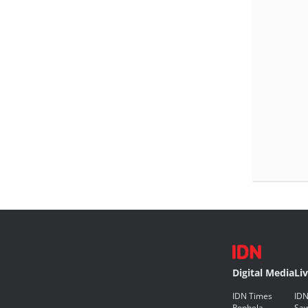
Digital Media
Li
IDN Times
IDN
Popbela
Saw