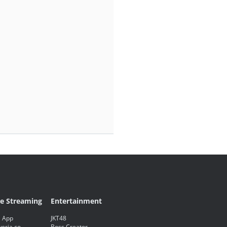
ve Streaming
Entertainment
 App
JKT48
eria.co
Boss Creator