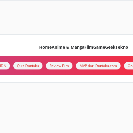
Home
Anime & Manga
Film
Game
Geek
Tekno
i IDN
Quiz Duniaku
Review Film
MVP dari Duniaku.com
On