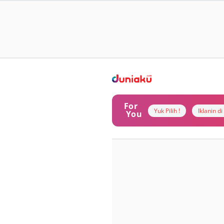
For
Yuk Pilih !
Iklanin d
You