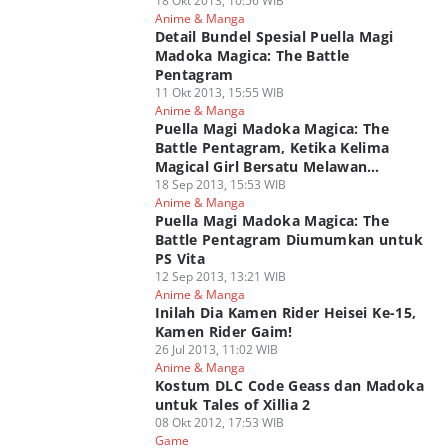
18 Okt 2013, 10:56 WIB
Anime & Manga
Detail Bundel Spesial Puella Magi
Madoka Magica: The Battle
Pentagram
11 Okt 2013, 15:55 WIB
Anime & Manga
Puella Magi Madoka Magica: The
Battle Pentagram, Ketika Kelima
Magical Girl Bersatu Melawan
Walpurgis Night
18 Sep 2013, 15:53 WIB
Anime & Manga
Puella Magi Madoka Magica: The
Battle Pentagram Diumumkan untuk
PS Vita
12 Sep 2013, 13:21 WIB
Anime & Manga
Inilah Dia Kamen Rider Heisei Ke-15,
Kamen Rider Gaim!
26 Jul 2013, 11:02 WIB
Anime & Manga
Kostum DLC Code Geass dan Madoka
untuk Tales of Xillia 2
08 Okt 2012, 17:53 WIB
Game