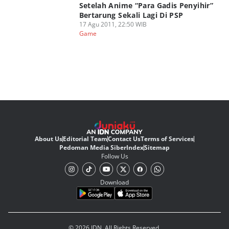
Setelah Anime “Para Gadis Penyihir”
Bertarung Sekali Lagi Di PSP
17 Agu 2011, 22:50 WIB
Game
About Us
Editorial Team
Contact Us
Terms of Services
Pedoman Media Siber
Index
Sitemap
Follow Us
Download
© 2026 IDN. All Rights Reserved.