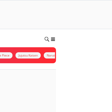
e Piece
Jujutsu Kaisen
Naruto
kimetsu no yaiba
Situs Non