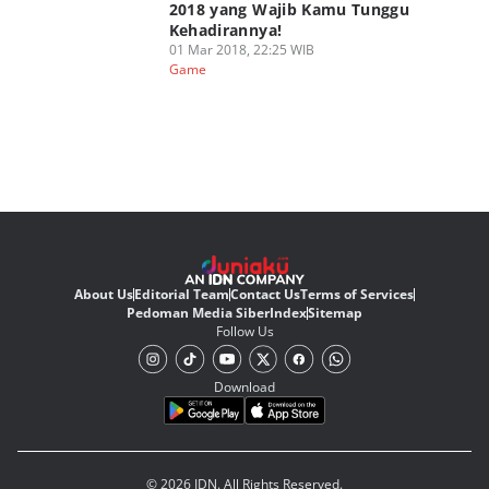
2018 yang Wajib Kamu Tunggu
Kehadirannya!
01 Mar 2018, 22:25 WIB
Game
About Us
Editorial Team
Contact Us
Terms of Services
Pedoman Media Siber
Index
Sitemap
Follow Us
Download
© 2026 IDN. All Rights Reserved.