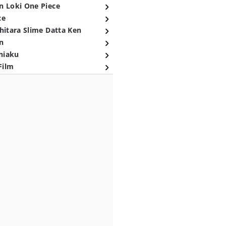
n Loki One Piece
ce
hitara Slime Datta Ken
n
niaku
Film