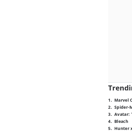
Trendi
1
.
Marvel 
2
.
Spider-
3
.
Avatar: 
4
.
Bleach
5
.
Hunter 