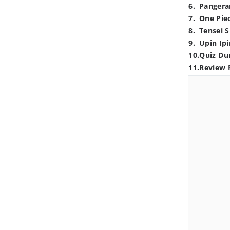
6
.
Pangera
7
.
One Pie
8
.
Tensei S
9
.
Upin Ipi
10
.
Quiz Du
11
.
Review 