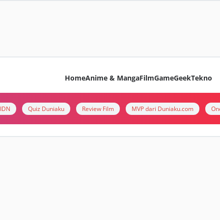
Home
Anime & Manga
Film
Game
Geek
Tekno
i IDN
Quiz Duniaku
Review Film
MVP dari Duniaku.com
On