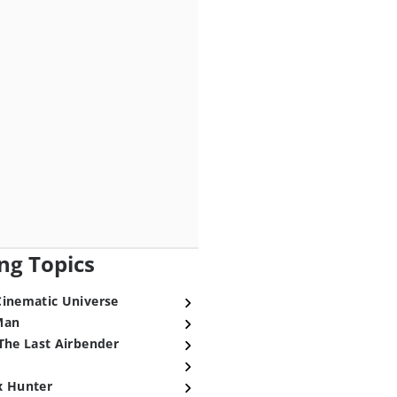
ng Topics
Cinematic Universe
Man
The Last Airbender
x Hunter