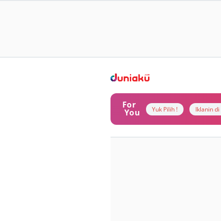
For
Yuk Pilih !
Iklanin d
You