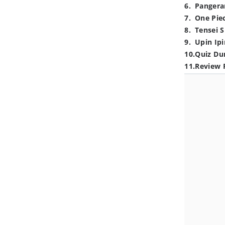
6
.
Pangera
7
.
One Pie
8
.
Tensei S
9
.
Upin Ipi
10
.
Quiz Du
11
.
Review 