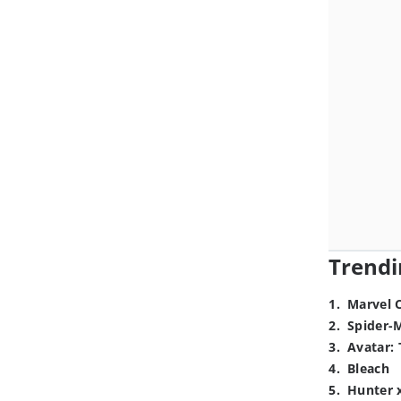
Trendi
1
.
Marvel 
2
.
Spider-
3
.
Avatar: 
4
.
Bleach
5
.
Hunter 