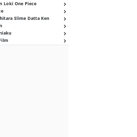
n Loki One Piece
ce
hitara Slime Datta Ken
n
niaku
Film