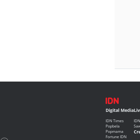
Digital Media
Li
IDN Times
IDN
Popbela
Saw
Popmama
Cr
Fortune IDN