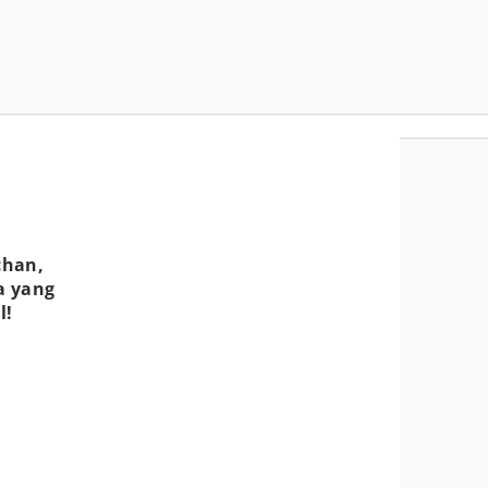
n
chan,
a yang
l!