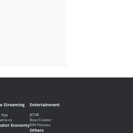
ve Streaming
Entertainment
 App
JKT48
eria.co
Boss Creator
eator Economy
IDN Pictures
Others