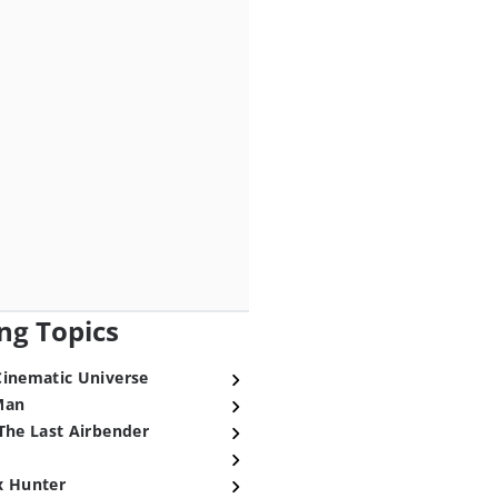
ng Topics
Cinematic Universe
Man
The Last Airbender
x Hunter