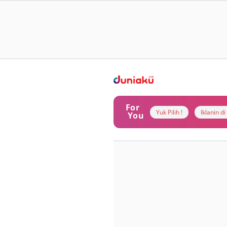
For
Yuk Pilih !
Iklanin d
You