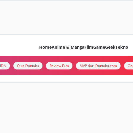
Home
Anime & Manga
Film
Game
Geek
Tekno
i IDN
Quiz Duniaku
Review Film
MVP dari Duniaku.com
On