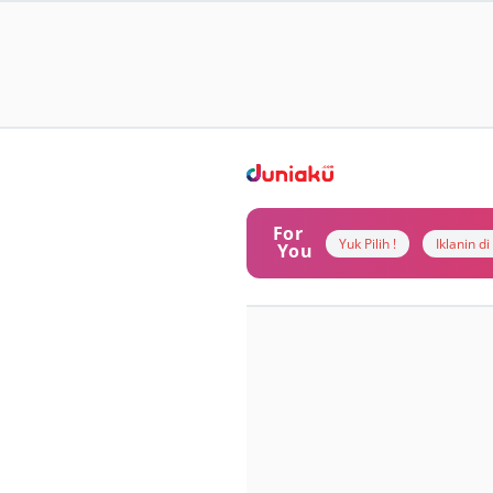
For
Yuk Pilih !
Iklanin d
You