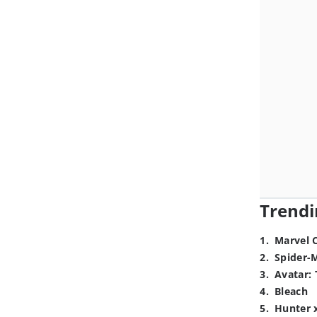
Trendi
1
.
Marvel 
2
.
Spider-
3
.
Avatar: 
4
.
Bleach
5
.
Hunter 