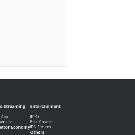
ve Streaming
Entertainment
 App
JKT48
eria.co
Boss Creator
eator Economy
IDN Pictures
Others