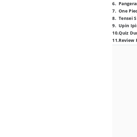
6
.
Pangera
7
.
One Pie
8
.
Tensei S
9
.
Upin Ipi
10
.
Quiz Du
11
.
Review 