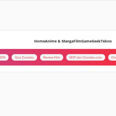
Home
Anime & Manga
Film
Game
Geek
Tekno
i IDN
Quiz Duniaku
Review Film
MVP dari Duniaku.com
On