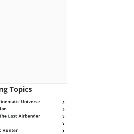
ng Topics
Cinematic Universe
Man
The Last Airbender
x Hunter