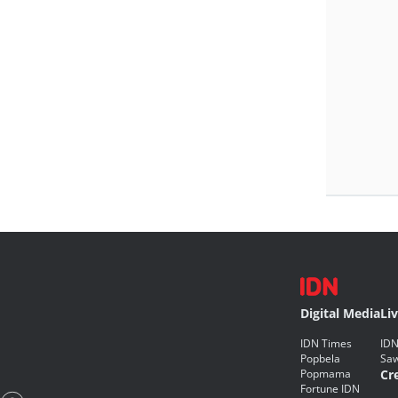
Digital Media
Li
IDN Times
IDN
Popbela
Saw
Popmama
Cr
Fortune IDN