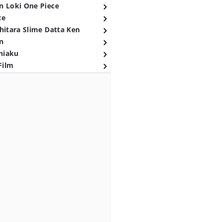
n Loki One Piece
ce
hitara Slime Datta Ken
n
niaku
Film