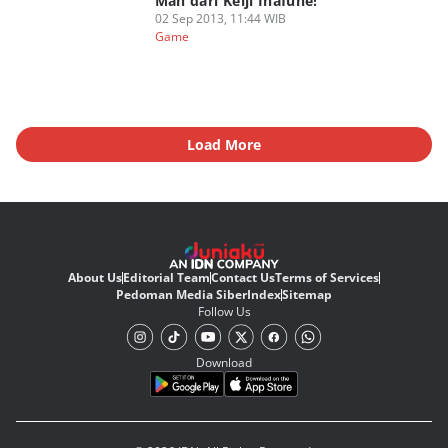
Man dari Keiji Inafune!
02 Sep 2013, 11:44 WIB
Game
Load More
About Us
Editorial Team
Contact Us
Terms of Services
Pedoman Media Siber
Index
Sitemap
Follow Us
Download