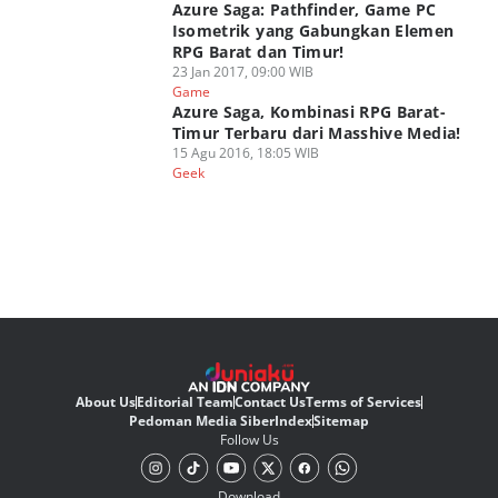
Azure Saga: Pathfinder, Game PC
Isometrik yang Gabungkan Elemen
RPG Barat dan Timur!
23 Jan 2017, 09:00 WIB
Game
Azure Saga, Kombinasi RPG Barat-
Timur Terbaru dari Masshive Media!
15 Agu 2016, 18:05 WIB
Geek
About Us
Editorial Team
Contact Us
Terms of Services
Pedoman Media Siber
Index
Sitemap
Follow Us
Download