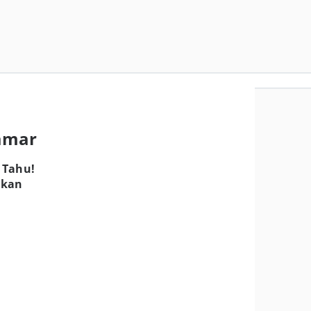
ramar
 Tahu!
tkan