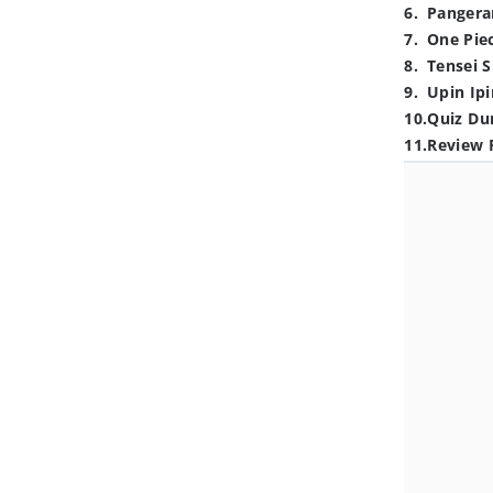
6
.
Pangera
7
.
One Pie
8
.
Tensei S
9
.
Upin Ipi
10
.
Quiz Du
11
.
Review 