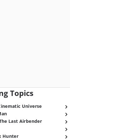
ng Topics
Cinematic Universe
Man
The Last Airbender
x Hunter