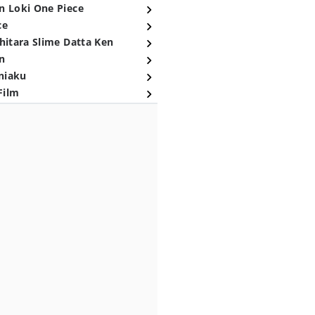
n Loki One Piece
ce
hitara Slime Datta Ken
n
niaku
Film