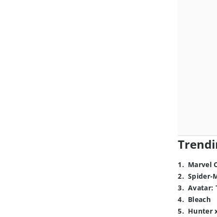
Trendi
1
.
Marvel 
2
.
Spider-
3
.
Avatar: 
4
.
Bleach
5
.
Hunter 