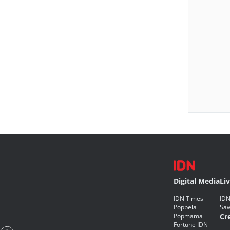
Digital Media
Li
IDN Times
IDN
Popbela
Saw
Popmama
Cr
Fortune IDN