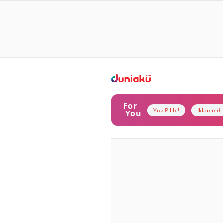
For
Yuk Pilih !
Iklanin d
You