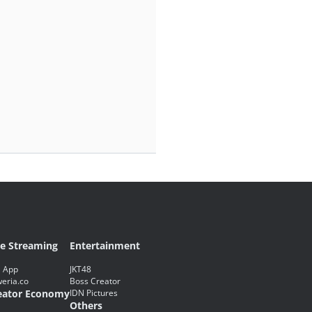
ve Streaming
Entertainment
 App
JKT48
eria.co
Boss Creator
eator Economy
IDN Pictures
Others