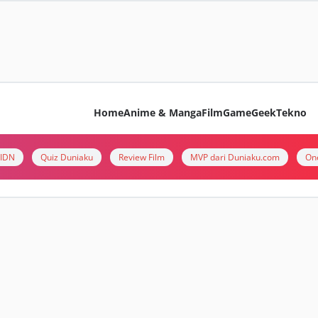
Home
Anime & Manga
Film
Game
Geek
Tekno
i IDN
Quiz Duniaku
Review Film
MVP dari Duniaku.com
On