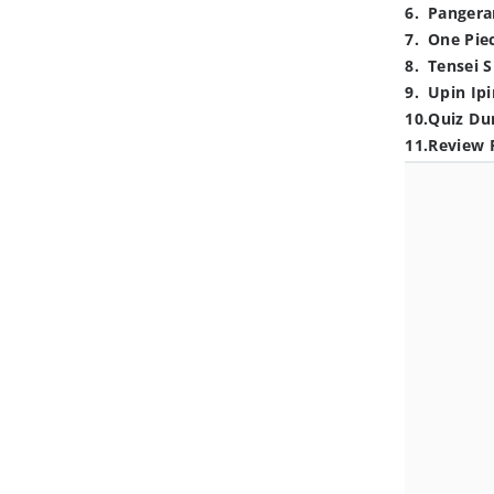
6
.
Pangera
7
.
One Pie
8
.
Tensei S
9
.
Upin Ipi
10
.
Quiz Du
11
.
Review 