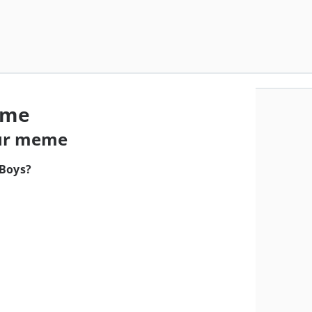
eme
our meme
Boys?