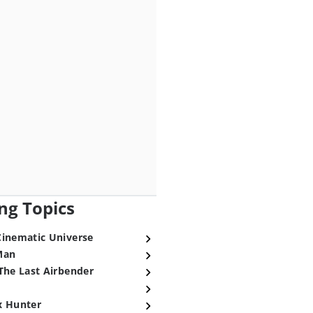
ng Topics
Cinematic Universe
Man
The Last Airbender
x Hunter