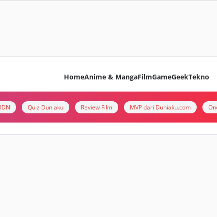
Home
Anime & Manga
Film
Game
Geek
Tekno
i IDN
Quiz Duniaku
Review Film
MVP dari Duniaku.com
On