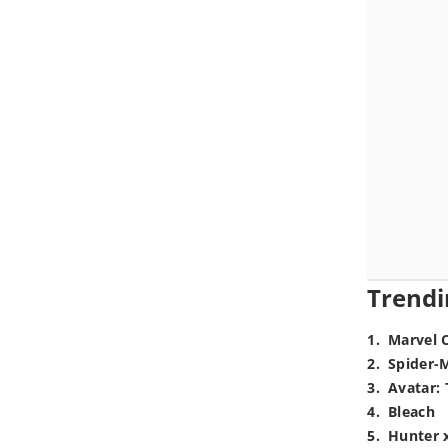
Trendi
1
.
Marvel 
2
.
Spider-
3
.
Avatar: 
4
.
Bleach
5
.
Hunter 