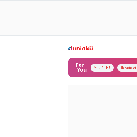
For
Yuk Pilih !
Iklanin d
You