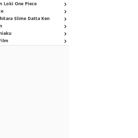
n Loki One Piece
ce
hitara Slime Datta Ken
n
niaku
Film