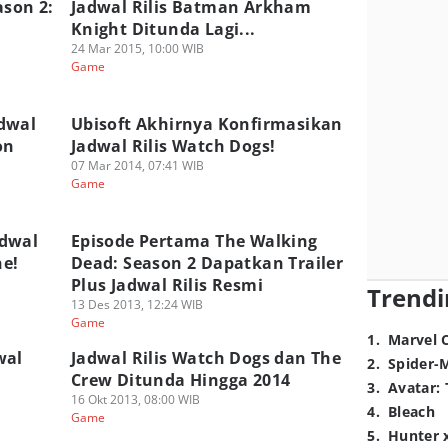
son 2:
Jadwal Rilis Batman Arkham
Knight Ditunda Lagi...
24 Mar 2015, 10:00 WIB
Game
dwal
Ubisoft Akhirnya Konfirmasikan
on
Jadwal Rilis Watch Dogs!
07 Mar 2014, 07:41 WIB
Game
adwal
Episode Pertama The Walking
ne!
Dead: Season 2 Dapatkan Trailer
Plus Jadwal Rilis Resmi
Trendi
13 Des 2013, 12:24 WIB
Game
1
.
Marvel 
wal
Jadwal Rilis Watch Dogs dan The
2
.
Spider-
Crew Ditunda Hingga 2014
3
.
Avatar: 
16 Okt 2013, 08:00 WIB
4
.
Bleach
Game
5
.
Hunter 