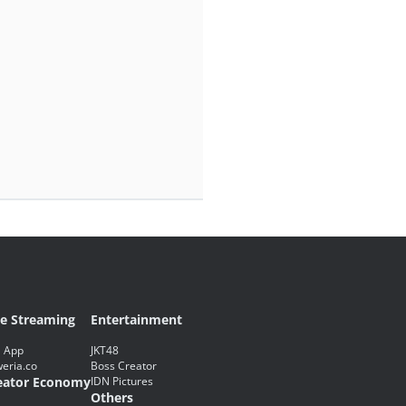
ve Streaming
Entertainment
 App
JKT48
eria.co
Boss Creator
eator Economy
IDN Pictures
Others