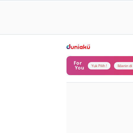
For
Yuk Pilih !
Iklanin d
You