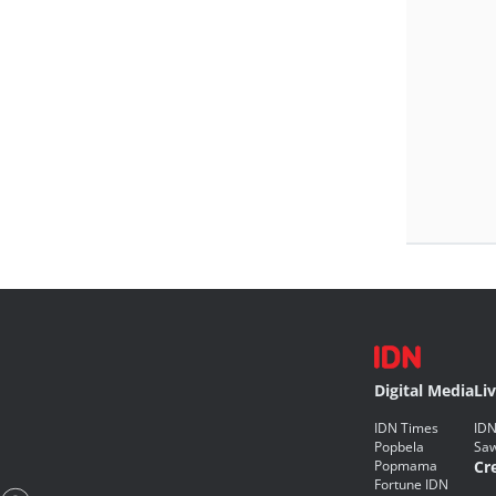
Digital Media
Li
IDN Times
IDN
Popbela
Saw
Popmama
Cr
Fortune IDN