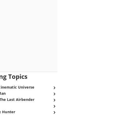
ng Topics
Cinematic Universe
Man
The Last Airbender
x Hunter