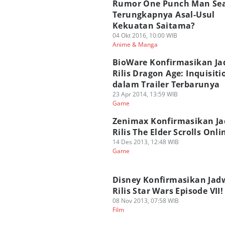
Rumor One Punch Man Sea
Terungkapnya Asal-Usul
Kekuatan Saitama?
04 Okt 2016, 10:00 WIB
Anime & Manga
BioWare Konfirmasikan Ja
Rilis Dragon Age: Inquisiti
dalam Trailer Terbarunya
23 Apr 2014, 13:59 WIB
Game
Zenimax Konfirmasikan J
Rilis The Elder Scrolls Onli
14 Des 2013, 12:48 WIB
Game
Disney Konfirmasikan Jad
Rilis Star Wars Episode VII!
08 Nov 2013, 07:58 WIB
Film