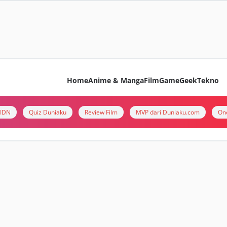
Home
Anime & Manga
Film
Game
Geek
Tekno
i IDN
Quiz Duniaku
Review Film
MVP dari Duniaku.com
On