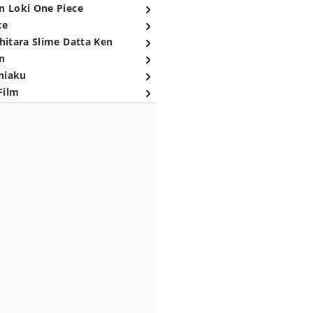
n Loki One Piece
ce
hitara Slime Datta Ken
n
niaku
Film