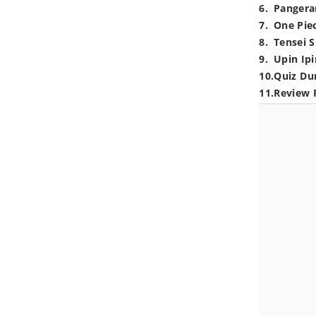
6
.
Pangera
7
.
One Pie
8
.
Tensei S
9
.
Upin Ipi
10
.
Quiz Du
11
.
Review 