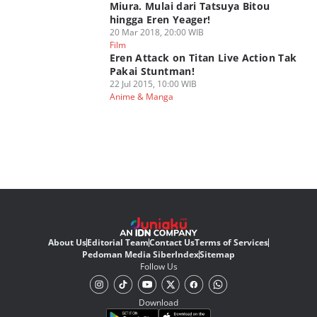
Miura. Mulai dari Tatsuya Bitou
hingga Eren Yeager!
20 Mar 2018, 20:00 WIB
Film
Eren Attack on Titan Live Action Tak
Pakai Stuntman!
22 Jul 2015, 10:00 WIB
Anime & Manga
About Us
Editorial Team
Contact Us
Terms of Services
Pedoman Media Siber
Index
Sitemap
Follow Us
Download