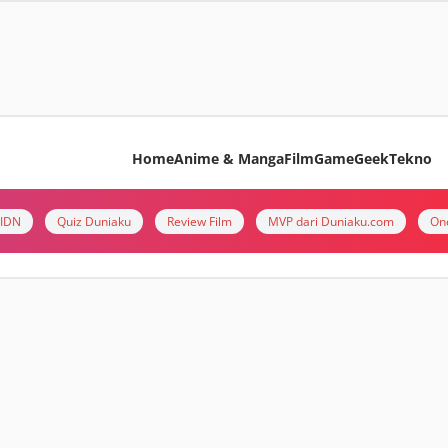
Home
Anime & Manga
Film
Game
Geek
Tekno
i IDN
Quiz Duniaku
Review Film
MVP dari Duniaku.com
On