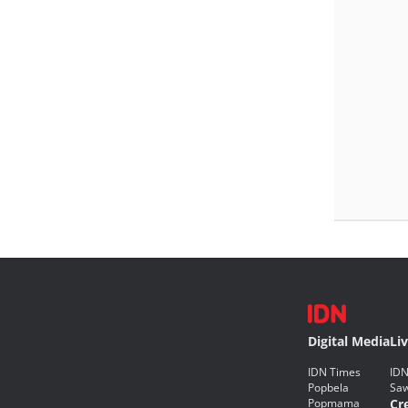
Digital Media
Li
IDN Times
IDN
Popbela
Saw
Popmama
Cr