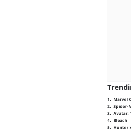
Trendi
1
.
Marvel 
2
.
Spider-
3
.
Avatar: 
4
.
Bleach
5
.
Hunter 