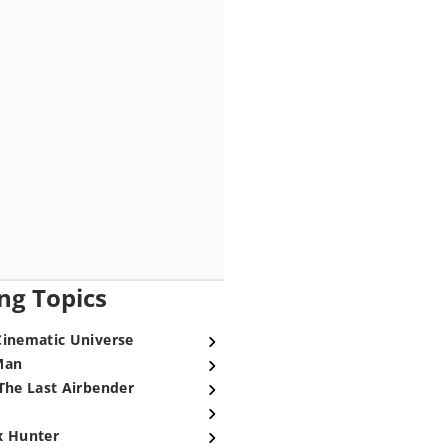
ng Topics
Cinematic Universe
Man
The Last Airbender
x Hunter