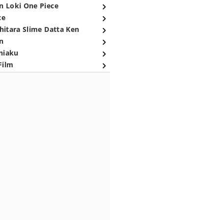
n Loki One Piece
ce
hitara Slime Datta Ken
n
niaku
Film