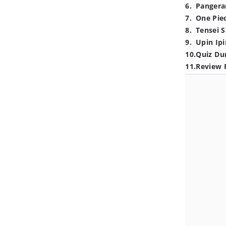
6
.
Pangera
7
.
One Pie
8
.
Tensei S
9
.
Upin Ipi
10
.
Quiz Du
11
.
Review 