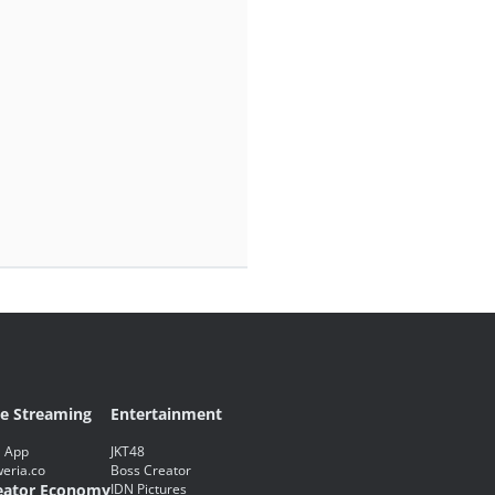
ve Streaming
Entertainment
 App
JKT48
eria.co
Boss Creator
eator Economy
IDN Pictures