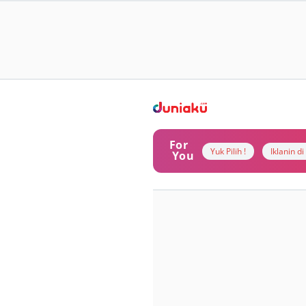
For
Yuk Pilih !
Iklanin d
You