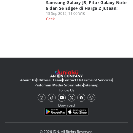
Samsung Galaxy J5, Fitur Galaxy Note
5 dan S6 Edge+ di Harga 2 Jutaan!
13 Sep 2015, 11:00 WIB
Geek
About Us
Editorial Team
Contact Us
Terms of Services
Pedoman Media Siber
Index
Sitemap
Follow Us
Download
© 2026 IDN. All Rights Reserved.