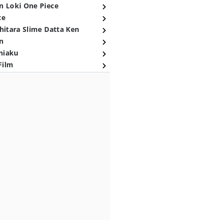
n Loki One Piece
ce
hitara Slime Datta Ken
n
niaku
Film