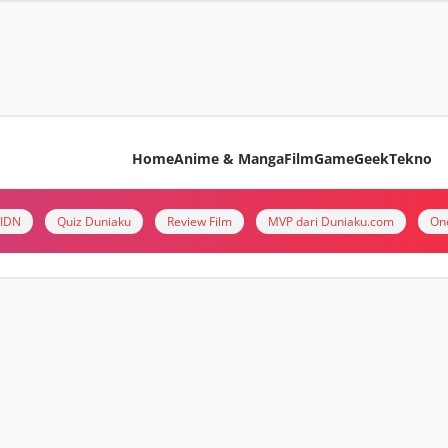
Home
Anime & Manga
Film
Game
Geek
Tekno
i IDN
Quiz Duniaku
Review Film
MVP dari Duniaku.com
On