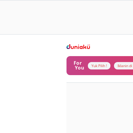
For
Yuk Pilih !
Iklanin d
You