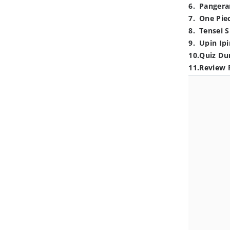
6
.
Pangera
7
.
One Pie
8
.
Tensei S
9
.
Upin Ipi
10
.
Quiz Du
11
.
Review 