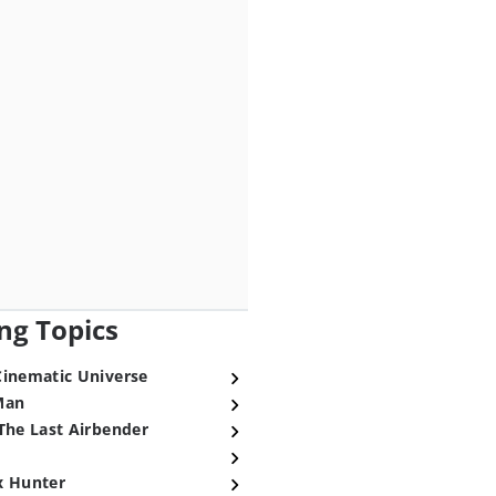
ng Topics
Cinematic Universe
Man
The Last Airbender
x Hunter