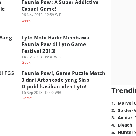
o
Faunia Paw: A Super Addictive
le
Casual Game!
06 Nov 2013, 12:59 WIB
Geek
 Yang
Lyto Mobi Hadir Membawa
Faunia Paw di Lyto Game
Festival 2013!
14 Okt 2013, 08:30 WIB
Geek
di TGS
Faunia Paw!, Game Puzzle Match
3 dari Artoncode yang Siap
Dipublikasikan oleh Lyto!
Trendi
16 Sep 2013, 12:00 WIB
Game
1
.
Marvel 
2
.
Spider-
3
.
Avatar: 
4
.
Bleach
5
.
Hunter 