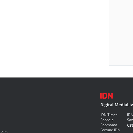
Digital Media
Li
IDN Times
IDN
Popbela
Saw
Popmama
Cr
Fortune IDN