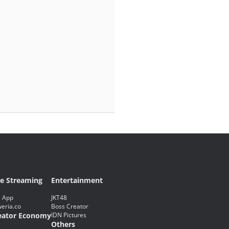
ve Streaming
Entertainment
 App
JKT48
eria.co
Boss Creator
eator Economy
IDN Pictures
Others