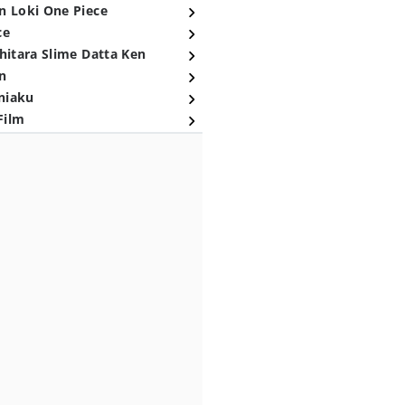
n Loki One Piece
ce
hitara Slime Datta Ken
n
niaku
Film