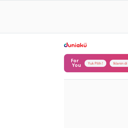
For
Yuk Pilih !
Iklanin d
You