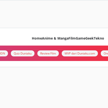
Home
Anime & Manga
Film
Game
Geek
Tekno
i IDN
Quiz Duniaku
Review Film
MVP dari Duniaku.com
On