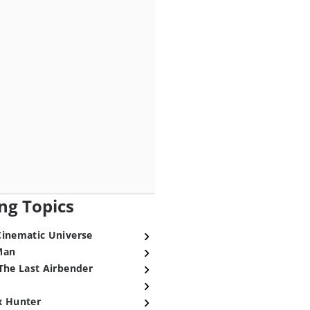
ng Topics
Cinematic Universe
Man
The Last Airbender
x Hunter