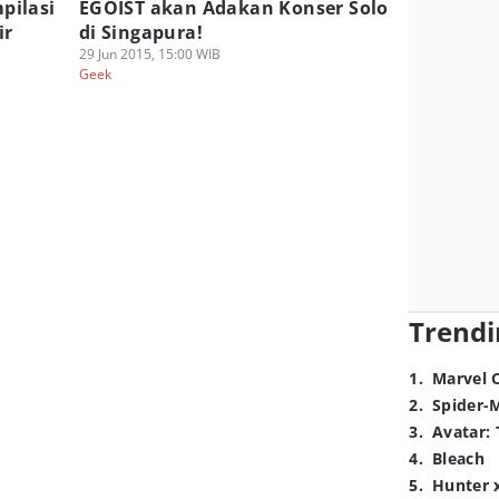
pilasi
EGOIST akan Adakan Konser Solo
ir
di Singapura!
29 Jun 2015, 15:00 WIB
Geek
Trendi
1
.
Marvel 
2
.
Spider-
3
.
Avatar: 
4
.
Bleach
5
.
Hunter 