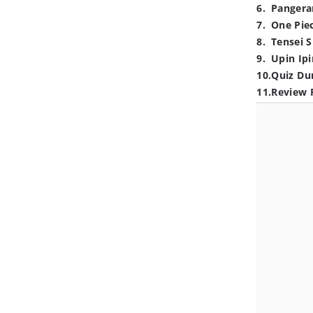
6
.
Pangera
7
.
One Pie
8
.
Tensei S
9
.
Upin Ipi
10
.
Quiz Du
11
.
Review 