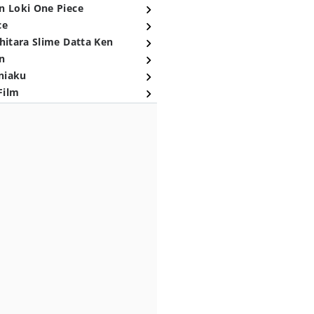
n Loki One Piece
ce
hitara Slime Datta Ken
n
niaku
Film