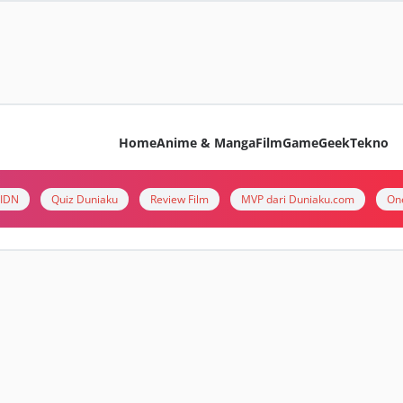
Home
Anime & Manga
Film
Game
Geek
Tekno
i IDN
Quiz Duniaku
Review Film
MVP dari Duniaku.com
On