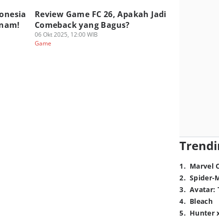
donesia
Review Game FC 26, Apakah Jadi
tnam!
Comeback yang Bagus?
06 Okt 2025, 12:00 WIB
Game
Trendi
1
.
Marvel 
2
.
Spider-
3
.
Avatar: 
4
.
Bleach
5
.
Hunter 