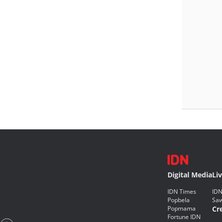
Digital Media
Li
IDN Times
IDN
Popbela
Saw
Popmama
Cr
Fortune IDN