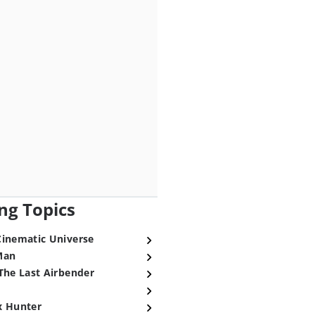
ng Topics
Cinematic Universe
Man
The Last Airbender
x Hunter