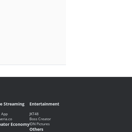
ve Streaming
Entertainment
 App
JKT48
eria.co
Boss Creator
eator Economy
IDN Pictures
Others