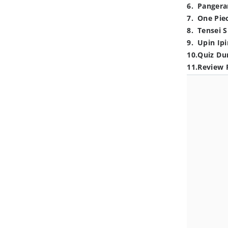
6
.
Pangera
7
.
One Pie
8
.
Tensei S
9
.
Upin Ipi
10
.
Quiz Du
11
.
Review 