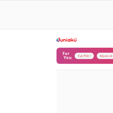
For
Yuk Pilih !
Iklanin d
You