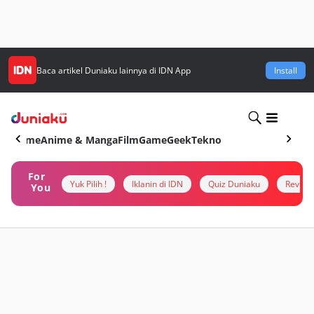
Baca artikel
Duniaku
lainnya di IDN App
Install
Home
Anime & Manga
Film
Game
Geek
Tekno
For
Yuk Pilih !
Iklanin di IDN
Quiz Duniaku
Review
You